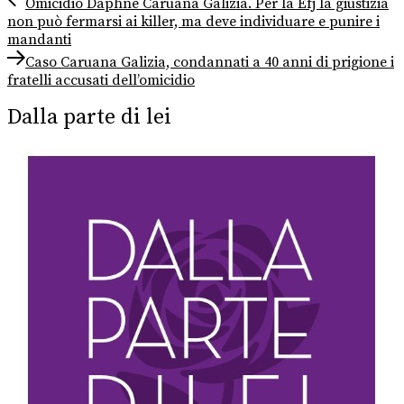
Navigazione
Omicidio Daphne Caruana Galizia. Per la Efj la giustizia
post:
non può fermarsi ai killer, ma deve individuare e punire i
articoli
mandanti
Next
Caso Caruana Galizia, condannati a 40 anni di prigione i
post:
fratelli accusati dell’omicidio
Dalla parte di lei