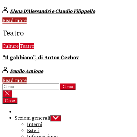
Elena D’Alessandri e Claudio Filippello
Read more
Teatro
Culture
Teatro
“Il gabbiano”, di Anton Čechov
Danilo Amione
Read more
Ricerca
per:
Close
Sezioni generali
Show
sub
Interni
menu
Esteri
Informazione