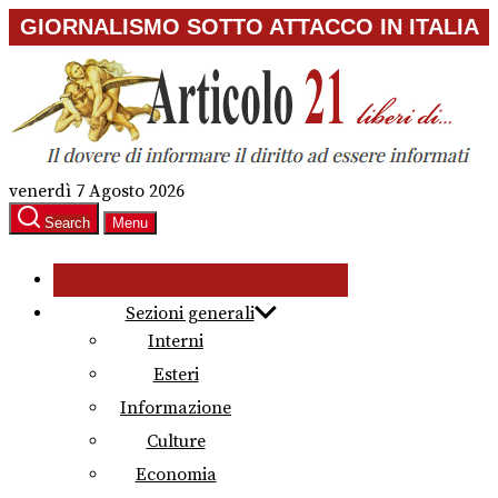
Skip
GIORNALISMO SOTTO ATTACCO IN ITALIA
to
the
content
venerdì 7 Agosto 2026
Search
Menu
Sezioni generali
Interni
Esteri
Informazione
Culture
Economia