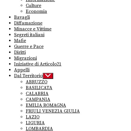
Culture
Economia
Bavagli
Diffamazione
Minacce e Vittime
Segreti italiani
Mafie
Guerre e Pace
Diritti
Migrazioni
Iniziative di Articolo21
Appelli
Dal Territorio
Show
sub
ABRUZZO
menu
BASILICATA
CALABRIA
CAMPANIA
EMILIA ROMAGNA
FRIULI VENEZIA GIULIA
LAZIO
LIGURIA
LOMBARDIA