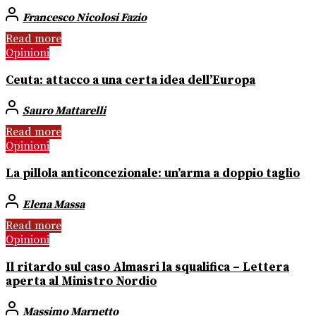
Francesco Nicolosi Fazio
Read more
Opinioni
Ceuta: attacco a una certa idea dell’Europa
Sauro Mattarelli
Read more
Opinioni
La pillola anticoncezionale: un’arma a doppio taglio
Elena Massa
Read more
Opinioni
Il ritardo sul caso Almasri la squalifica – Lettera
aperta al Ministro Nordio
Massimo Marnetto