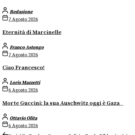
Redazione
7 Agosto 2026
Eternità di Marcinelle
Franco Astengo
7 Agosto 2026
Ciao Francesco!
Loris Mazzetti
6 Agosto 2026
Morte Guccini: la sua Auschwitz oggi è Gaza
Ottavio Olita
6 Agosto 2026
Previous