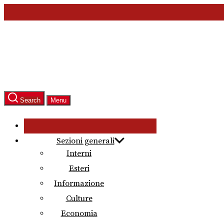
Skip
to
the
content
Search
Menu
Sezioni generali
Interni
Esteri
Informazione
Culture
Economia