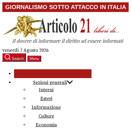
Skip
GIORNALISMO SOTTO ATTACCO IN ITALIA
to
the
content
venerdì 7 Agosto 2026
Search
Menu
Sezioni generali
Interni
Esteri
Informazione
Culture
Economia