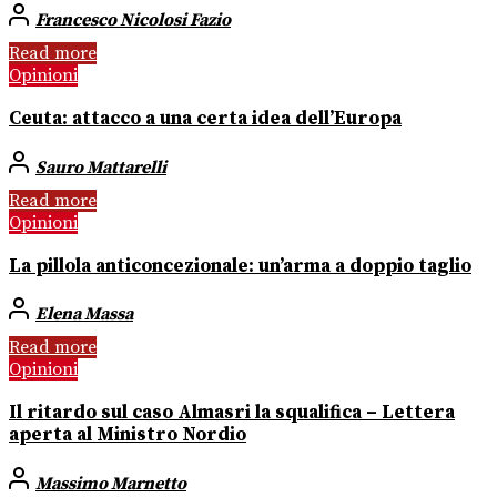
Francesco Nicolosi Fazio
Read more
Opinioni
Ceuta: attacco a una certa idea dell’Europa
Sauro Mattarelli
Read more
Opinioni
La pillola anticoncezionale: un’arma a doppio taglio
Elena Massa
Read more
Opinioni
Il ritardo sul caso Almasri la squalifica – Lettera
aperta al Ministro Nordio
Massimo Marnetto