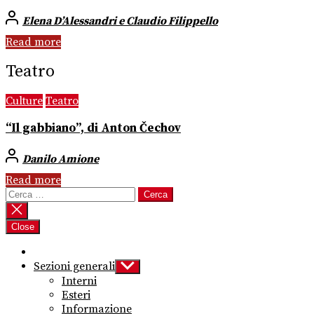
Elena D’Alessandri e Claudio Filippello
Read more
Teatro
Culture
Teatro
“Il gabbiano”, di Anton Čechov
Danilo Amione
Read more
Ricerca
per:
Close
Sezioni generali
Show
sub
Interni
menu
Esteri
Informazione