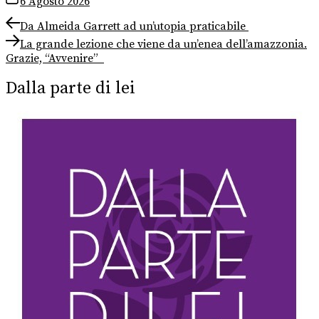
6 Agosto 2026
Navigazione
Previous
Da Almeida Garrett ad un’utopia praticabile
post:
Next
articoli
La grande lezione che viene da un’enea dell’amazzonia.
post:
Grazie, “Avvenire”
Dalla parte di lei