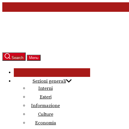
Skip
to
the
content
Search
Menu
Sezioni generali
Interni
Esteri
Informazione
Culture
Economia