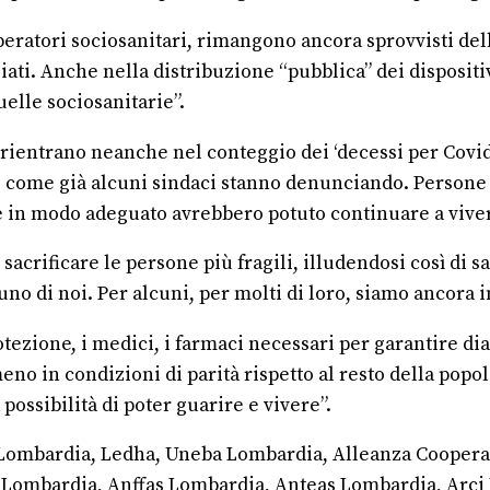
i operatori sociosanitari, rimangono ancora sprovvisti de
ati. Anche nella distribuzione “pubblica” dei dispositivi
quelle sociosanitarie”.
entrano neanche nel conteggio dei ‘decessi per Covid19’
, come già alcuni sindaci stanno denunciando. Persone ch
e in modo adeguato avrebbero potuto continuare a vivere
sacrificare le persone più fragili, illudendosi così di sa
nuno di noi. Per alcuni, per molti di loro, siamo ancora
protezione, i medici, i farmaci necessari per garantire 
eno in condizioni di parità rispetto al resto della popo
ossibilità di poter guarire e vivere”.
 Lombardia, Ledha, Uneba Lombardia, Alleanza Cooperati
Lombardia, Anffas Lombardia, Anteas Lombardia, Arci