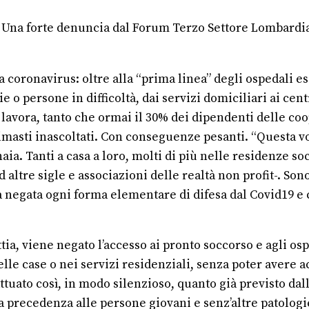
re”. Una forte denuncia dal Forum Terzo Settore Lombar
coronavirus: oltre alla “prima linea” degli ospedali esis
ie o persone in difficoltà, dai servizi domiciliari ai cen
i lavora, tanto che ormai il 30% dei dipendenti delle coo
masti inascoltati. Con conseguenze pesanti. “Questa v
aia. Tanti a casa a loro, molti di più nelle residenze s
ltre sigle e associazioni delle realtà non profit-. Sono 
a negata ogni forma elementare di difesa dal Covid19 e 
ttia, viene negato l’accesso ai pronto soccorso e agli os
le case o nei servizi residenziali, senza poter avere a
uato così, in modo silenzioso, quanto già previsto dalle ‘
 la precedenza alle persone giovani e senz’altre patolog