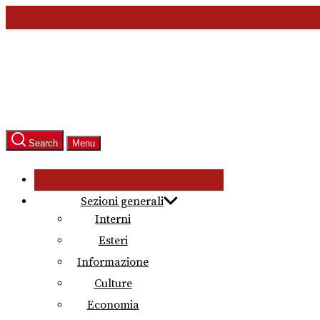
Skip
to
the
content
Search
Menu
Sezioni generali
Interni
Esteri
Informazione
Culture
Economia