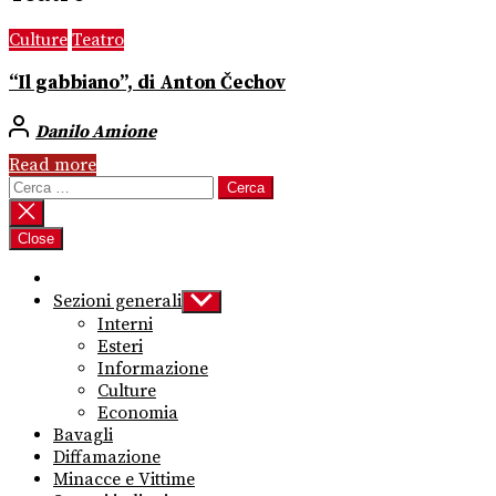
Culture
Teatro
“Il gabbiano”, di Anton Čechov
Danilo Amione
Read more
Ricerca
per:
Close
Sezioni generali
Show
sub
Interni
menu
Esteri
Informazione
Culture
Economia
Bavagli
Diffamazione
Minacce e Vittime