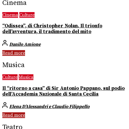
Cinema
Cinema
Culture
“Odissea”, di Christopher Nolan. Il trionfo
dell’avventura, il tradimento del mito
Danilo Amione
Read more
Musica
Culture
Musica
Il “ritorno a casa” di Sir Antonio Pappano, sul podio
dell’Accademia Nazionale di Santa Cecilia
Elena D’Alessandri e Claudio Filippello
Read more
Teatro