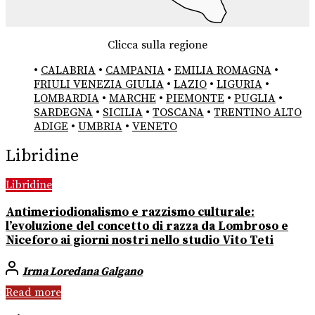
Clicca sulla regione
•
CALABRIA
•
CAMPANIA
•
EMILIA ROMAGNA
•
FRIULI VENEZIA GIULIA
•
LAZIO
•
LIGURIA
•
LOMBARDIA
•
MARCHE
•
PIEMONTE
•
PUGLIA
•
SARDEGNA
•
SICILIA
•
TOSCANA
•
TRENTINO ALTO
ADIGE
•
UMBRIA
•
VENETO
Libridine
Libridine
Antimeriodionalismo e razzismo culturale:
l’evoluzione del concetto di razza da Lombroso e
Niceforo ai giorni nostri nello studio Vito Teti
Irma Loredana Galgano
Read more