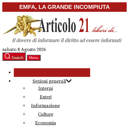
Skip
EMFA, LA GRANDE INCOMPIUTA
to
the
content
sabato 8 Agosto 2026
Search
Menu
Sezioni generali
Interni
Esteri
Informazione
Culture
Economia