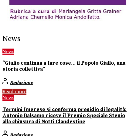
News
News
“Giulio continua a fare cose… il Popolo Giallo, una
storia collettiva”
Redazione
Read more
News
Termini Imerese si conferma presidio di legalità:
Antonio Balsamo riceve il Premio Speciale Stenio
alla chiusura di Notti Clandestine
Redazione