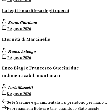
La legittima difesa degli operai
Bruno Giordano
7 Agosto 2026
Eternità di Marcinelle
Franco Astengo
7 Agosto 2026
Enzo Biagi e Francesco Guccini due
indimenticabili montanari
Loris Mazzetti
8 Agosto 2026
Navigazione
Previous
Se le Sardine e gli ambientalisti si prendono per mano…
post:
Next
articoli
Repressione in Bolivia e Cile: quando lo Stato uccide