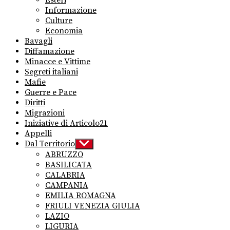
Esteri
Informazione
Culture
Economia
Bavagli
Diffamazione
Minacce e Vittime
Segreti italiani
Mafie
Guerre e Pace
Diritti
Migrazioni
Iniziative di Articolo21
Appelli
Dal Territorio
Show
sub
ABRUZZO
menu
BASILICATA
CALABRIA
CAMPANIA
EMILIA ROMAGNA
FRIULI VENEZIA GIULIA
LAZIO
LIGURIA