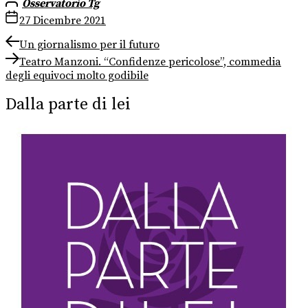
Osservatorio Tg
27 Dicembre 2021
Navigazione
Previous
Un giornalismo per il futuro
post:
Next
articoli
Teatro Manzoni. “Confidenze pericolose”, commedia
post:
degli equivoci molto godibile
Dalla parte di lei