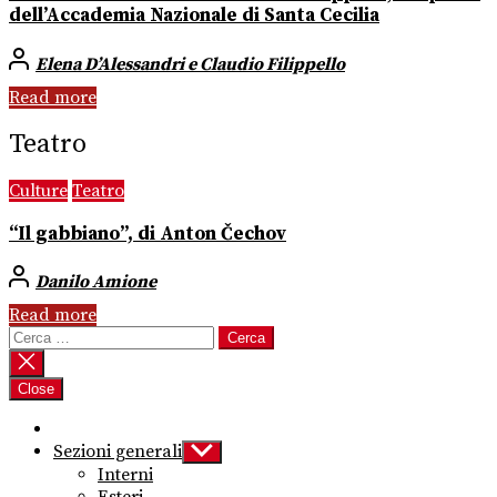
dell’Accademia Nazionale di Santa Cecilia
Elena D’Alessandri e Claudio Filippello
Read more
Teatro
Culture
Teatro
“Il gabbiano”, di Anton Čechov
Danilo Amione
Read more
Ricerca
per:
Close
Sezioni generali
Show
sub
Interni
menu