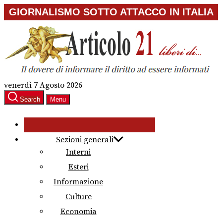
Skip
GIORNALISMO SOTTO ATTACCO IN ITALIA
to
the
content
venerdì 7 Agosto 2026
Search
Menu
Sezioni generali
Interni
Esteri
Informazione
Culture
Economia