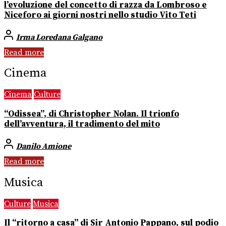
l’evoluzione del concetto di razza da Lombroso e
Niceforo ai giorni nostri nello studio Vito Teti
Irma Loredana Galgano
Read more
Cinema
Cinema
Culture
“Odissea”, di Christopher Nolan. Il trionfo
dell’avventura, il tradimento del mito
Danilo Amione
Read more
Musica
Culture
Musica
Il “ritorno a casa” di Sir Antonio Pappano, sul podio