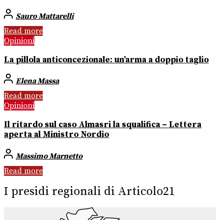
Sauro Mattarelli
Read more
Opinioni
La pillola anticoncezionale: un’arma a doppio taglio
Elena Massa
Read more
Opinioni
Il ritardo sul caso Almasri la squalifica – Lettera
aperta al Ministro Nordio
Massimo Marnetto
Read more
I presidi regionali di Articolo21