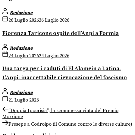
Redazione
26 Luglio 2026
26 Luglio 2026
Fiorenza Taricone ospite dell’Anpi a Formia
Redazione
24 Luglio 2026
24 Luglio 2026
Una targa per i caduti di El Alamein a Latina.
L’Anpi: inaccettabile rievocazione del fascismo
Redazione
21 Luglio 2026
Navigazione
Previous
“Doppia Ipocrisia”, la scommessa vinta del Premio
post:
Morrione
articoli
Next
Presepe a Codroipo (il Comune contro le diverse culture)
post: