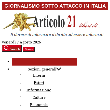
Skip
GIORNALISMO SOTTO ATTACCO IN ITALIA
to
the
content
venerdì 7 Agosto 2026
Search
Menu
Sezioni generali
Interni
Esteri
Informazione
Culture
Economia