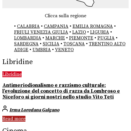
Clicca sulla regione
•
CALABRIA
•
CAMPANIA
•
EMILIA ROMAGNA
•
FRIULI VENEZIA GIULIA
•
LAZIO
•
LIGURIA
•
LOMBARDIA
•
MARCHE
•
PIEMONTE
•
PUGLIA
•
SARDEGNA
•
SICILIA
•
TOSCANA
•
TRENTINO ALTO
ADIGE
•
UMBRIA
•
VENETO
Libridine
Libridine
Antimeriodionalismo e razzismo culturale:
l’evoluzione del concetto di razza da Lombroso e
Niceforo ai giorni nostri nello studio Vito Teti
Irma Loredana Galgano
Read more
Cinema