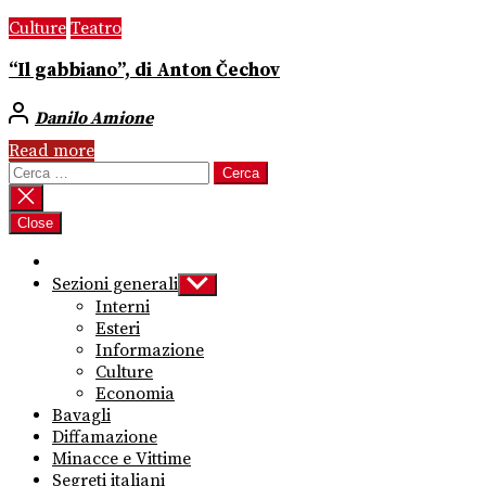
Culture
Teatro
“Il gabbiano”, di Anton Čechov
Danilo Amione
Read more
Ricerca
per:
Close
Sezioni generali
Show
sub
Interni
menu
Esteri
Informazione
Culture
Economia
Bavagli
Diffamazione
Minacce e Vittime
Segreti italiani