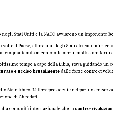
ono negli Stati Uniti e la NATO avviarono un imponente
bo
i volte il Paese, allora uno degli Stati africani più ricc
 cinquantamila ai centomila morti, moltissimi feriti e 
oltissimo tempo a capo della Libia, stava guidando un con
turato e ucciso brutalmente
dalle forze contro-rivoluz
lo Stato libico. L’allora presidente del partito conserv
uzione di Gheddafi.
ro alla comunità internazionale che la
contro-rivoluzione