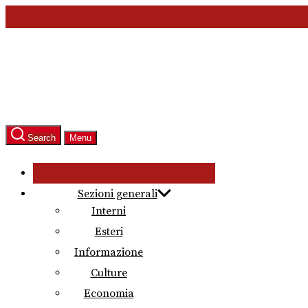
Skip
to
the
content
Search
Menu
Sezioni generali
Interni
Esteri
Informazione
Culture
Economia