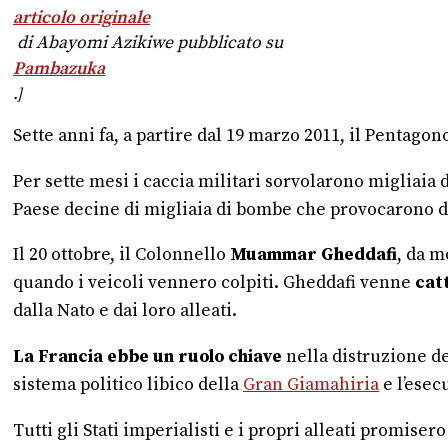
articolo originale
di Abayomi Azikiwe pubblicato su
Pambazuka
.]
Sette anni fa, a partire dal 19 marzo 2011, il Pentag
Per sette mesi i caccia militari sorvolarono migliaia d
Paese decine di migliaia di bombe che provocarono dai
Il 20 ottobre, il Colonnello
Muammar Gheddafi
, da m
quando i veicoli vennero colpiti. Gheddafi venne
cat
dalla Nato e dai loro alleati.
La Francia ebbe un ruolo chiave
nella distruzione del
sistema politico libico della
Gran Giamahiria
e l’esec
Tutti gli Stati imperialisti e i propri alleati promise