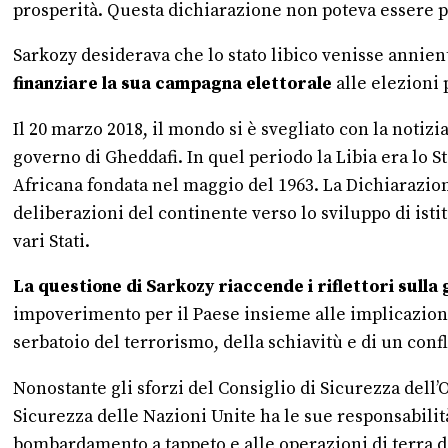
prosperità. Questa dichiarazione non poteva essere pi
Sarkozy desiderava che lo stato libico venisse annien
finanziare la sua campagna elettorale
alle elezioni 
Il 20 marzo 2018, il mondo si è svegliato con la notizi
governo di Gheddafi. In quel periodo la Libia era lo S
Africana fondata nel maggio del 1963. La Dichiarazione
deliberazioni del continente verso lo sviluppo di isti
vari Stati.
La questione di Sarkozy riaccende i riflettori sull
impoverimento per il Paese insieme alle implicazioni c
serbatoio del terrorismo, della schiavitù e di un confl
Nonostante gli sforzi del Consiglio di Sicurezza dell’
Sicurezza delle Nazioni Unite ha le sue responsabilit
bombardamento a tappeto e alle operazioni di terra d