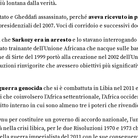
ù lontana dalla verità.
tato e Gheddafi assassinato, perché
aveva ricevuto in p
presidenziali del 2007. Voci di corridoio e successivi 
a che
Sarkozy era in arresto
e lo stavano interrogando p
tato trainante dell’Unione Africana che nacque sulle bas
 di Sirte del 1999 portò alla creazione nel 2002 dell’U
tuzioni rinvigorite che avessero obiettivi più significa
a guerra genocida
che si è combattuta in Libia nel 2011 
he coinvolsero l’Africa settentrionale, l’Africa occident
itto interno in cui sono almeno tre i poteri che rivendic
Onu per costituire un governo di accordo nazionale, l’un
à nella crisi libica, per le due Risoluzioni 1970 e 1973
ella guerra imperialista del 2011 con le sue conseguenz