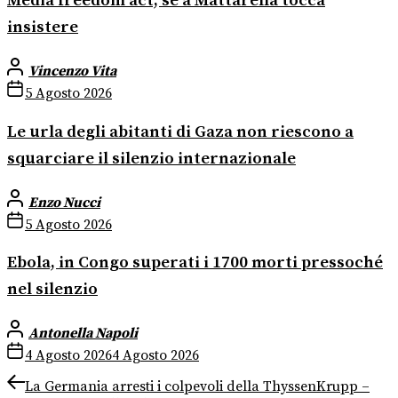
Media freedom act, se a Mattarella tocca
insistere
Vincenzo Vita
5 Agosto 2026
Le urla degli abitanti di Gaza non riescono a
squarciare il silenzio internazionale
Enzo Nucci
5 Agosto 2026
Ebola, in Congo superati i 1700 morti pressoché
nel silenzio
Antonella Napoli
4 Agosto 2026
4 Agosto 2026
Navigazione
Previous
La Germania arresti i colpevoli della ThyssenKrupp –