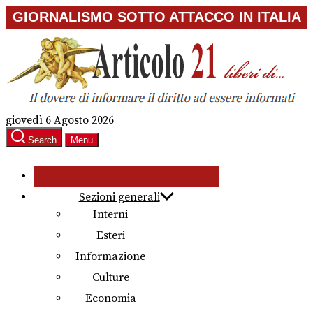
Skip
GIORNALISMO SOTTO ATTACCO IN ITALIA
to
the
content
giovedì 6 Agosto 2026
Search
Menu
Sezioni generali
Interni
Esteri
Informazione
Culture
Economia