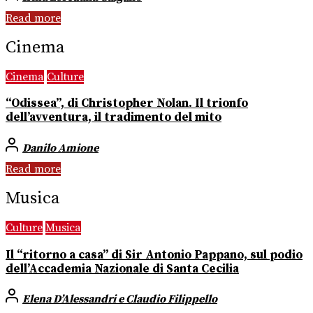
Read more
Cinema
Cinema
Culture
“Odissea”, di Christopher Nolan. Il trionfo
dell’avventura, il tradimento del mito
Danilo Amione
Read more
Musica
Culture
Musica
Il “ritorno a casa” di Sir Antonio Pappano, sul podio
dell’Accademia Nazionale di Santa Cecilia
Elena D’Alessandri e Claudio Filippello