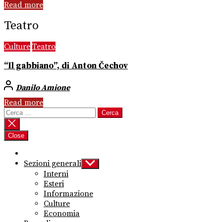
Read more
Teatro
Culture
Teatro
“Il gabbiano”, di Anton Čechov
Danilo Amione
Read more
Ricerca
per:
Close
Sezioni generali
Show
sub
Interni
menu
Esteri
Informazione
Culture
Economia