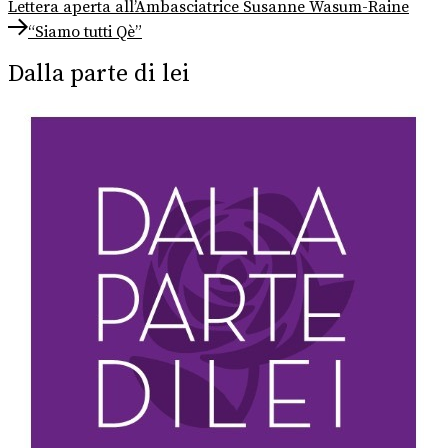
post:
Lettera aperta all’Ambasciatrice Susanne Wasum-Raine
articoli
Next
“Siamo tutti Qè”
post:
Dalla parte di lei