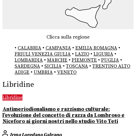
Clicca sulla regione
•
CALABRIA
•
CAMPANIA
•
EMILIA ROMAGNA
•
FRIULI VENEZIA GIULIA
•
LAZIO
•
LIGURIA
•
LOMBARDIA
•
MARCHE
•
PIEMONTE
•
PUGLIA
•
SARDEGNA
•
SICILIA
•
TOSCANA
•
TRENTINO ALTO
ADIGE
•
UMBRIA
•
VENETO
Libridine
Libridine
Antimeriodionalismo e razzismo culturale:
l’evoluzione del concetto di razza da Lombroso e
Niceforo ai giorni nostri nello studio Vito Teti
Irma Loredana Galgano