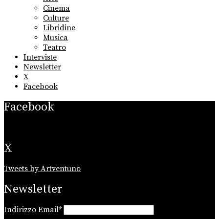
menu
Cinema
Culture
Libridine
Musica
Teatro
Interviste
Newsletter
X
Facebook
Facebook
X
Tweets by Artventuno
Newsletter
Indirizzo Email*