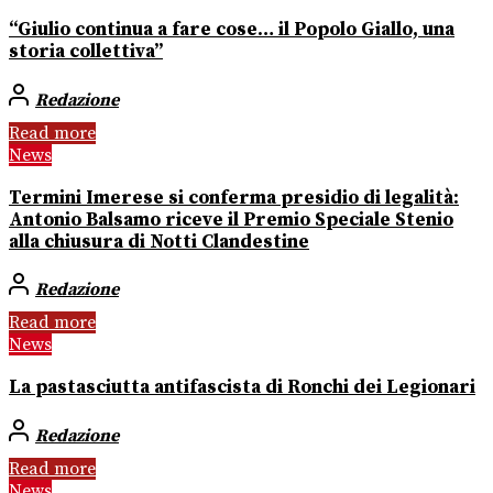
“Giulio continua a fare cose… il Popolo Giallo, una
storia collettiva”
Redazione
Read more
News
Termini Imerese si conferma presidio di legalità:
Antonio Balsamo riceve il Premio Speciale Stenio
alla chiusura di Notti Clandestine
Redazione
Read more
News
La pastasciutta antifascista di Ronchi dei Legionari
Redazione
Read more
News