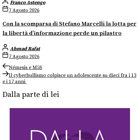
Franco Astengo
7 Agosto 2026
Con la scomparsa di Stefano Marcelli la lotta per
la libertà d’informazione perde un pilastro
Ahmad Rafat
7 Agosto 2026
Navigazione
Previous
Némesis e M5S
post:
Next
articoli
Il cyberbullismo colpisce un adolescente su dieci fra i 13
post:
e i 17 anni
Dalla parte di lei