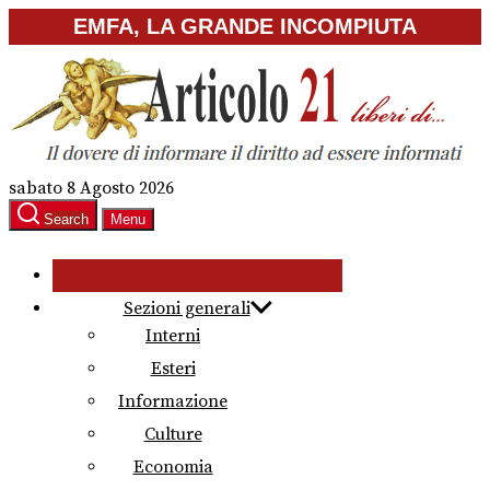
Skip
EMFA, LA GRANDE INCOMPIUTA
to
the
content
sabato 8 Agosto 2026
Search
Menu
Sezioni generali
Interni
Esteri
Informazione
Culture
Economia