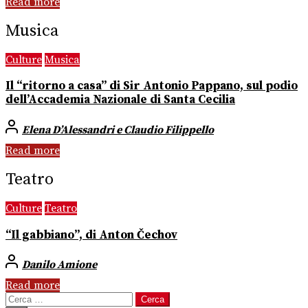
Read more
Musica
Culture
Musica
Il “ritorno a casa” di Sir Antonio Pappano, sul podio
dell’Accademia Nazionale di Santa Cecilia
Elena D’Alessandri e Claudio Filippello
Read more
Teatro
Culture
Teatro
“Il gabbiano”, di Anton Čechov
Danilo Amione
Read more
Ricerca