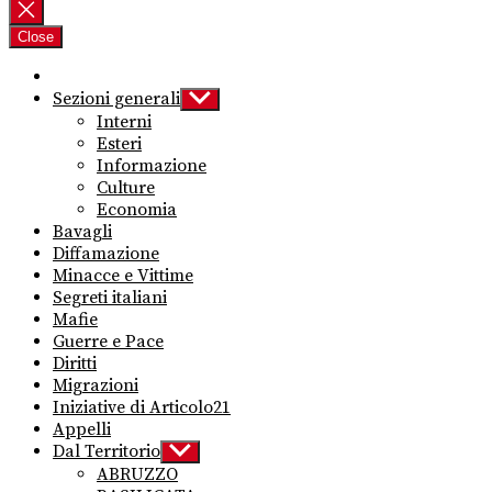
per:
Close
Sezioni generali
Show
sub
Interni
menu
Esteri
Informazione
Culture
Economia
Bavagli
Diffamazione
Minacce e Vittime
Segreti italiani
Mafie
Guerre e Pace
Diritti
Migrazioni
Iniziative di Articolo21
Appelli
Dal Territorio
Show
sub
ABRUZZO
menu