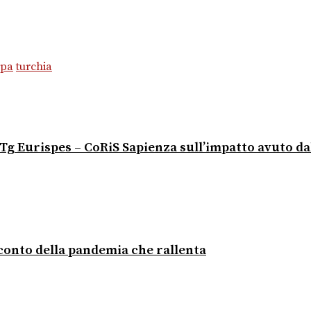
mpa
turchia
io Tg Eurispes – CoRiS Sapienza sull’impatto avuto d
acconto della pandemia che rallenta