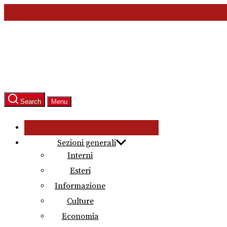
Skip
to
the
content
Search
Menu
Sezioni generali
Interni
Esteri
Informazione
Culture
Economia