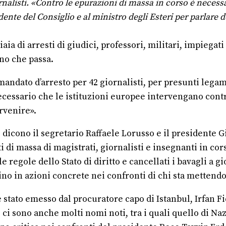
listi. «Contro le epurazioni di massa in corso è necessari
ente del Consiglio e al ministro degli Esteri per parlare de
iaia di arresti di giudici, professori, militari, impiegati
no che passa.
andato d’arresto per 42 giornalisti, per presunti legam
È necessario che le istituzioni europee intervengano cont
rvenire».
 dicono il segretario Raffaele Lorusso e il presidente Gi
i di massa di magistrati, giornalisti e insegnanti in cor
le regole dello Stato di diritto e cancellati i bavagli a g
ino in azioni concrete nei confronti di chi sta mettendo
è stato emesso dal procuratore capo di Istanbul, Irfan F
o ci sono anche molti nomi noti, tra i quali quello di Naz