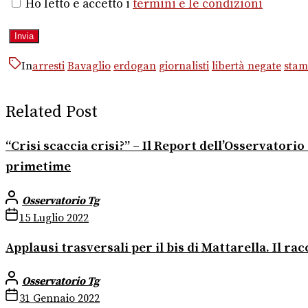
Ho letto e accetto i
termini e le condizioni
In
arresti
Bavaglio
erdogan
giornalisti
libertà negate
sta
Related Post
“Crisi scaccia crisi?” – Il Report dell’Osservator
primetime
Osservatorio Tg
15 Luglio 2022
Applausi trasversali per il bis di Mattarella. Il r
Osservatorio Tg
31 Gennaio 2022