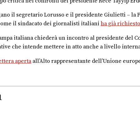
o critica nei confronti del presidente Rece Tayyip Er
gano il segretario Lorusso e il presidente Giulietti – la 
ome il sindacato dei giornalisti italiani
ha già richiest
ampa italiana chiederà un incontro al presidente del Con
iative che intende mettere in atto anche a livello intern
ettera aperta
all’Alto rappresentante dell’Unione europe
1