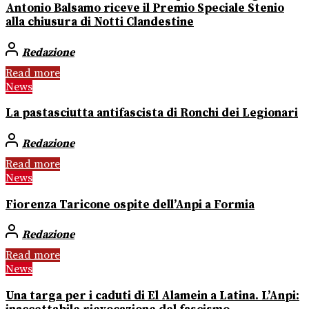
Antonio Balsamo riceve il Premio Speciale Stenio
alla chiusura di Notti Clandestine
Redazione
Read more
News
La pastasciutta antifascista di Ronchi dei Legionari
Redazione
Read more
News
Fiorenza Taricone ospite dell’Anpi a Formia
Redazione
Read more
News
Una targa per i caduti di El Alamein a Latina. L’Anpi: