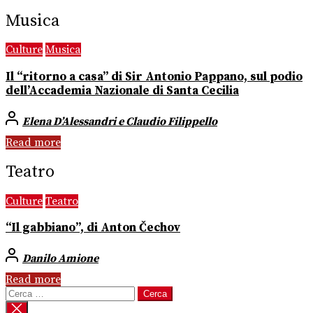
Musica
Culture
Musica
Il “ritorno a casa” di Sir Antonio Pappano, sul podio
dell’Accademia Nazionale di Santa Cecilia
Elena D’Alessandri e Claudio Filippello
Read more
Teatro
Culture
Teatro
“Il gabbiano”, di Anton Čechov
Danilo Amione
Read more
Ricerca
per: