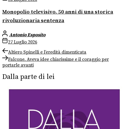
Monopolio televisivo. 50 anni di una storica
rivoluzionaria sentenza
Antonio Esposito
27 Luglio 2026
Navigazione
Previous
Altiero Spinelli e l’eredità dimenticata
post:
Next
articoli
Falcone. Aveva idee chiarissime e il coraggio per
post:
portarle avanti
Dalla parte di lei