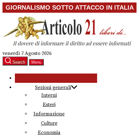
Skip
GIORNALISMO SOTTO ATTACCO IN ITALIA
to
the
content
venerdì 7 Agosto 2026
Search
Menu
Sezioni generali
Interni
Esteri
Informazione
Culture
Economia