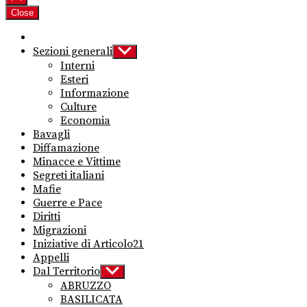
Close
Sezioni generali
Show
sub
Interni
menu
Esteri
Informazione
Culture
Economia
Bavagli
Diffamazione
Minacce e Vittime
Segreti italiani
Mafie
Guerre e Pace
Diritti
Migrazioni
Iniziative di Articolo21
Appelli
Dal Territorio
Show
sub
ABRUZZO
menu
BASILICATA