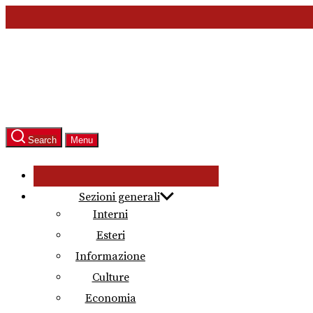
Skip
to
the
content
Search
Menu
Sezioni generali
Interni
Esteri
Informazione
Culture
Economia