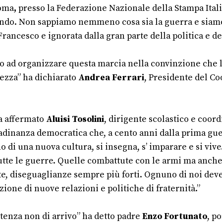
oma
,
presso
la Federazione Nazionale della Stampa Ital
endo. Non sappiamo nemmeno cosa sia la guerra e siamo 
ancesco e ignorata dalla gran parte della politica e del
to ad organizzare questa marcia nella convinzione che l
rezza” ha dichiarato
Andrea Ferrari
, Presidente del Co
ha affermato
Aluisi Tosolini
, dirigente scolastico e coor
adinanza democratica che, a cento anni dalla prima gue
di una nuova cultura, si insegna, s’ imparare e si vive.
tutte le guerre. Quelle combattute con le armi ma anc
te, diseguaglianze sempre più forti. Ognuno di noi dev
uzione di nuove relazioni e politiche di fraternità.”
rtenza non di arrivo” ha detto padre
Enzo Fortunato
, p