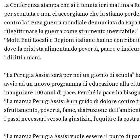
la
Conferenza stampa
che si è tenuta ieri mattina
a R
per scontata e non ci accorgiamo che la stiamo perd
contro la Terza guerra mondiale denunciata da Papa Fr
rilegittimare la guerra come strumento inevitabile.”
“Molti Enti Locali e Regioni italiane hanno contribui
dove la crisi sta alimentando povertà, paure e insicu
i diritti umani.
“La Perugia Assisi sarà per noi un giorno di scuola” 
avvio ad un nuovo programma di educazione alla citt
inaugurare 100 anni di pace. Perché la pace ha bisogno 
“La marcia PerugiAssisi è un grido di dolore contro 
sfruttamento, povertà, fame, distruzione dell’ambien
i passi necessari verso la giustizia, l’equità e la costr
“La marcia Perugia Assisi vuole essere il punto di pa