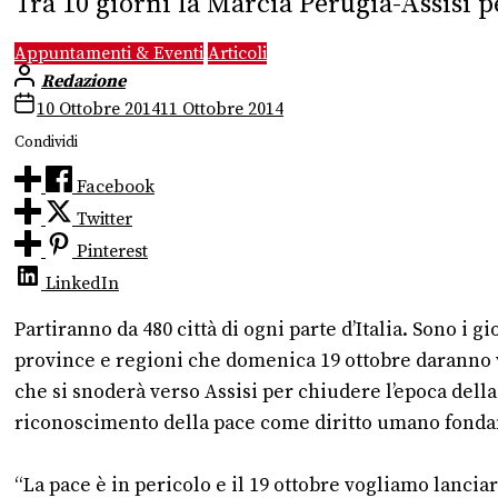
Tra 10 giorni la Marcia Perugia-Assisi pe
Appuntamenti & Eventi
Articoli
Redazione
10 Ottobre 2014
11 Ottobre 2014
Condividi
Facebook
Twitter
Pinterest
LinkedIn
Partiranno da 480 città di ogni parte d’Italia. Sono i
province e regioni che domenica 19 ottobre daranno vi
che si snoderà verso Assisi per chiudere l’epoca dell
riconoscimento della pace come diritto umano fondam
“La pace è in pericolo e il 19 ottobre vogliamo lanciar