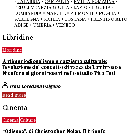
•
CALABRIA
•
CAMPANIA
•
EMILIA ROMAGNA
•
FRIULI VENEZIA GIULIA
•
LAZIO
•
LIGURIA
•
LOMBARDIA
•
MARCHE
•
PIEMONTE
•
PUGLIA
•
SARDEGNA
•
SICILIA
•
TOSCANA
•
TRENTINO ALTO
ADIGE
•
UMBRIA
•
VENETO
Libridine
Libridine
Antimeriodionalismo e razzismo culturale:
l’evoluzione del concetto di razza da Lombroso e
Niceforo ai giorni nostri nello studio Vito Teti
Irma Loredana Galgano
Read more
Cinema
Cinema
Culture
“Odissea”, di Christopher Nolan. Il trionfo