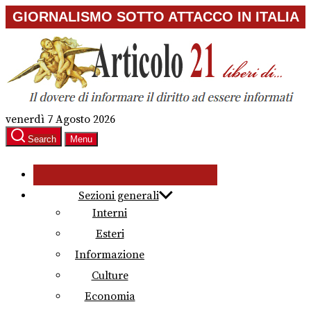
Skip
GIORNALISMO SOTTO ATTACCO IN ITALIA
to
the
content
venerdì 7 Agosto 2026
Search
Menu
Sezioni generali
Interni
Esteri
Informazione
Culture
Economia