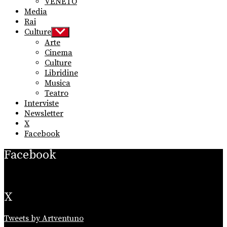
VENETO
Media
Rai
Culture
Show
sub
Arte
menu
Cinema
Culture
Libridine
Musica
Teatro
Interviste
Newsletter
X
Facebook
Facebook
X
Tweets by Artventuno