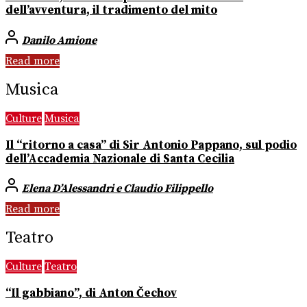
dell’avventura, il tradimento del mito
Danilo Amione
Read more
Musica
Culture
Musica
Il “ritorno a casa” di Sir Antonio Pappano, sul podio
dell’Accademia Nazionale di Santa Cecilia
Elena D’Alessandri e Claudio Filippello
Read more
Teatro
Culture
Teatro
“Il gabbiano”, di Anton Čechov