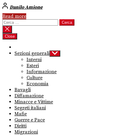
Danilo Amione
Read more
Ricerca
per:
Close
Sezioni generali
Show
sub
Interni
menu
Esteri
Informazione
Culture
Economia
Bavagli
Diffamazione
Minacce e Vittime
Segreti italiani
Mafie
Guerre e Pace
Diritti
Migrazioni