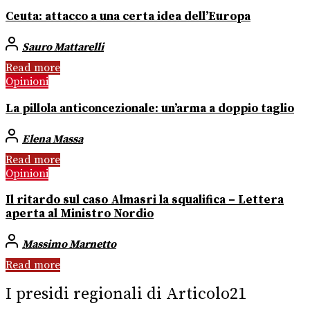
Ceuta: attacco a una certa idea dell’Europa
Sauro Mattarelli
Read more
Opinioni
La pillola anticoncezionale: un’arma a doppio taglio
Elena Massa
Read more
Opinioni
Il ritardo sul caso Almasri la squalifica – Lettera
aperta al Ministro Nordio
Massimo Marnetto
Read more
I presidi regionali di Articolo21