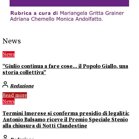
News
News
“Giulio continua a fare cose… il Popolo Giallo, una
storia collettiva”
Redazione
Read more
News
Termini Imerese si conferma presidio di legalità:
Antonio Balsamo riceve il Premio Speciale Stenio
alla chiusura di Notti Clandestine