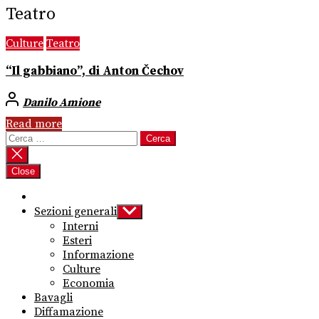
Teatro
Culture
Teatro
“Il gabbiano”, di Anton Čechov
Danilo Amione
Read more
Ricerca
per:
Close
Sezioni generali
Show
sub
Interni
menu
Esteri
Informazione
Culture
Economia
Bavagli
Diffamazione