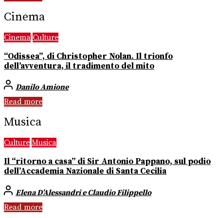
Cinema
Cinema
Culture
“Odissea”, di Christopher Nolan. Il trionfo
dell’avventura, il tradimento del mito
Danilo Amione
Read more
Musica
Culture
Musica
Il “ritorno a casa” di Sir Antonio Pappano, sul podio
dell’Accademia Nazionale di Santa Cecilia
Elena D’Alessandri e Claudio Filippello
Read more