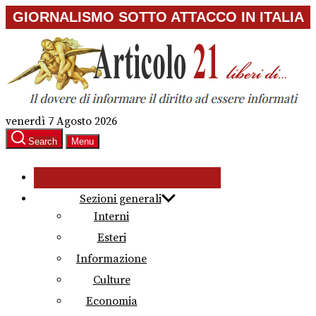
Skip
GIORNALISMO SOTTO ATTACCO IN ITALIA
to
the
content
venerdì 7 Agosto 2026
Search
Menu
Sezioni generali
Interni
Esteri
Informazione
Culture
Economia