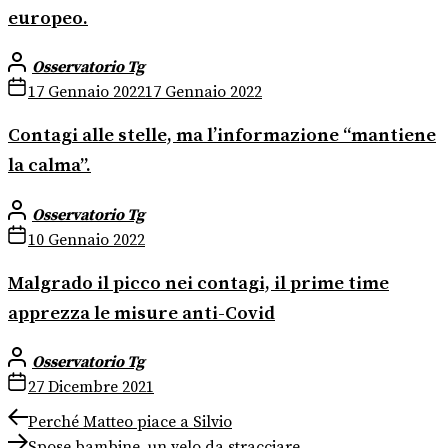
europeo.
Osservatorio Tg
17 Gennaio 2022
17 Gennaio 2022
Contagi alle stelle, ma l’informazione “mantiene
la calma”.
Osservatorio Tg
10 Gennaio 2022
Malgrado il picco nei contagi, il prime time
apprezza le misure anti-Covid
Osservatorio Tg
27 Dicembre 2021
Navigazione
Previous
Perché Matteo piace a Silvio
post:
Next
Spose bambine, un velo da stracciare