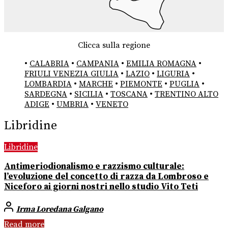
Clicca sulla regione
•
CALABRIA
•
CAMPANIA
•
EMILIA ROMAGNA
•
FRIULI VENEZIA GIULIA
•
LAZIO
•
LIGURIA
•
LOMBARDIA
•
MARCHE
•
PIEMONTE
•
PUGLIA
•
SARDEGNA
•
SICILIA
•
TOSCANA
•
TRENTINO ALTO
ADIGE
•
UMBRIA
•
VENETO
Libridine
Libridine
Antimeriodionalismo e razzismo culturale:
l’evoluzione del concetto di razza da Lombroso e
Niceforo ai giorni nostri nello studio Vito Teti
Irma Loredana Galgano
Read more