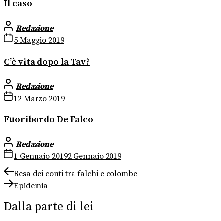
Il caso
Redazione
5 Maggio 2019
C’è vita dopo la Tav?
Redazione
12 Marzo 2019
Fuoribordo De Falco
Redazione
1 Gennaio 2019
2 Gennaio 2019
Navigazione
Previous
Resa dei conti tra falchi e colombe
post:
Next
articoli
Epidemia
post:
Dalla parte di lei