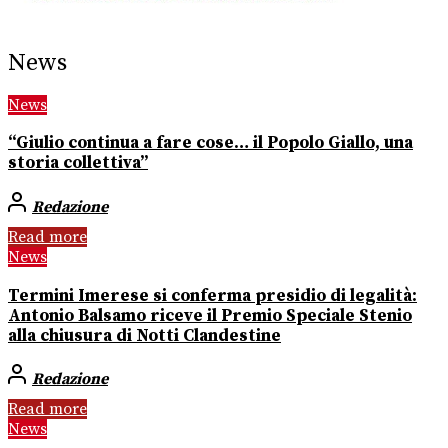
News
News
“Giulio continua a fare cose… il Popolo Giallo, una
storia collettiva”
Redazione
Read more
News
Termini Imerese si conferma presidio di legalità:
Antonio Balsamo riceve il Premio Speciale Stenio
alla chiusura di Notti Clandestine
Redazione
Read more
News