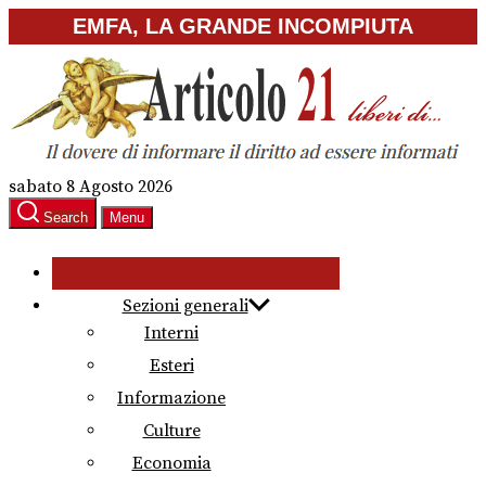
Skip
EMFA, LA GRANDE INCOMPIUTA
to
the
content
sabato 8 Agosto 2026
Search
Menu
Sezioni generali
Interni
Esteri
Informazione
Culture
Economia