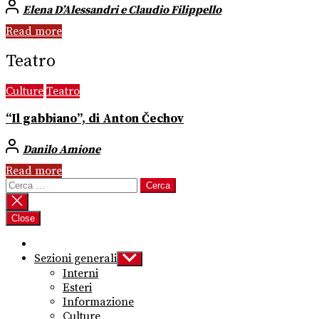
Elena D’Alessandri e Claudio Filippello
Read more
Teatro
Culture
Teatro
“Il gabbiano”, di Anton Čechov
Danilo Amione
Read more
Ricerca
per:
Close
Sezioni generali
Show
sub
Interni
menu
Esteri
Informazione
Culture