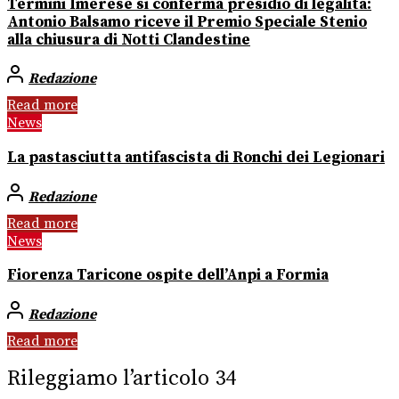
Termini Imerese si conferma presidio di legalità:
Antonio Balsamo riceve il Premio Speciale Stenio
alla chiusura di Notti Clandestine
Redazione
Read more
News
La pastasciutta antifascista di Ronchi dei Legionari
Redazione
Read more
News
Fiorenza Taricone ospite dell’Anpi a Formia
Redazione
Read more
Rileggiamo l’articolo 34