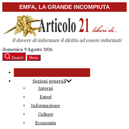
Skip
EMFA, LA GRANDE INCOMPIUTA
to
the
content
domenica 9 Agosto 2026
Search
Menu
Sezioni generali
Interni
Esteri
Informazione
Culture
Economia