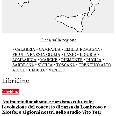
Clicca sulla regione
•
CALABRIA
•
CAMPANIA
•
EMILIA ROMAGNA
•
FRIULI VENEZIA GIULIA
•
LAZIO
•
LIGURIA
•
LOMBARDIA
•
MARCHE
•
PIEMONTE
•
PUGLIA
•
SARDEGNA
•
SICILIA
•
TOSCANA
•
TRENTINO ALTO
ADIGE
•
UMBRIA
•
VENETO
Libridine
Libridine
Antimeriodionalismo e razzismo culturale:
l’evoluzione del concetto di razza da Lombroso e
Niceforo ai giorni nostri nello studio Vito Teti