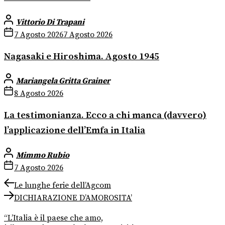
Vittorio Di Trapani
7 Agosto 2026
7 Agosto 2026
Nagasaki e Hiroshima. Agosto 1945
Mariangela Gritta Grainer
8 Agosto 2026
La testimonianza. Ecco a chi manca (davvero)
l’applicazione dell’Emfa in Italia
Mimmo Rubio
7 Agosto 2026
Navigazione
Previous
Le lunghe ferie dell’Agcom
post:
Next
articoli
DICHIARAZIONE D’AMOROSITA’
post:
“L’Italia è il paese che amo,