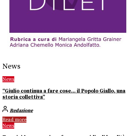
News
News
“Giulio continua a fare cose… il Popolo Giallo, una
storia collettiva”
Redazione
Read more
News