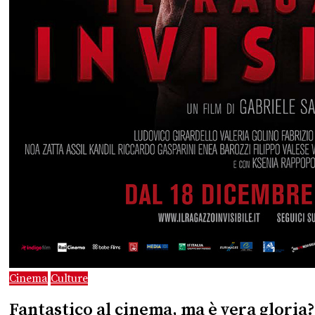
Cinema
Culture
Fantastico al cinema, ma è vera gloria?