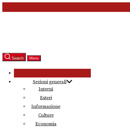
Skip
to
the
content
Search
Menu
Sezioni generali
Interni
Esteri
Informazione
Culture
Economia