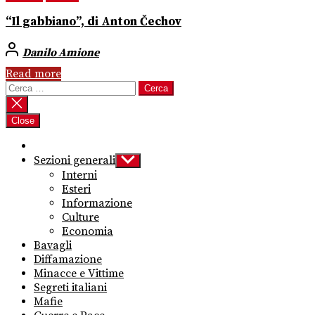
“Il gabbiano”, di Anton Čechov
Danilo Amione
Read more
Ricerca
per:
Close
Sezioni generali
Show
sub
Interni
menu
Esteri
Informazione
Culture
Economia
Bavagli
Diffamazione
Minacce e Vittime
Segreti italiani
Mafie