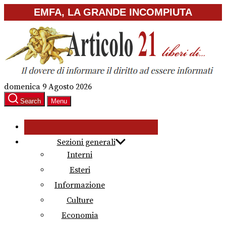
Skip
EMFA, LA GRANDE INCOMPIUTA
to
the
content
domenica 9 Agosto 2026
Search
Menu
Sezioni generali
Interni
Esteri
Informazione
Culture
Economia