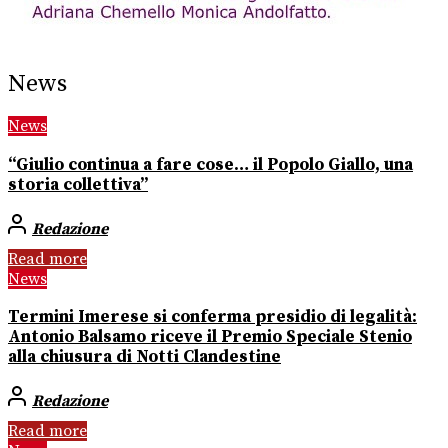
News
News
“Giulio continua a fare cose… il Popolo Giallo, una
storia collettiva”
Redazione
Read more
News
Termini Imerese si conferma presidio di legalità:
Antonio Balsamo riceve il Premio Speciale Stenio
alla chiusura di Notti Clandestine
Redazione
Read more