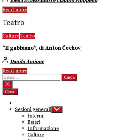
Elena D’Alessandri e Claudio Filippello
Read more
Teatro
Culture
Teatro
“Il gabbiano”, di Anton Čechov
Danilo Amione
Read more
Ricerca
per:
Close
Sezioni generali
Show
sub
Interni
menu
Esteri
Informazione
Culture