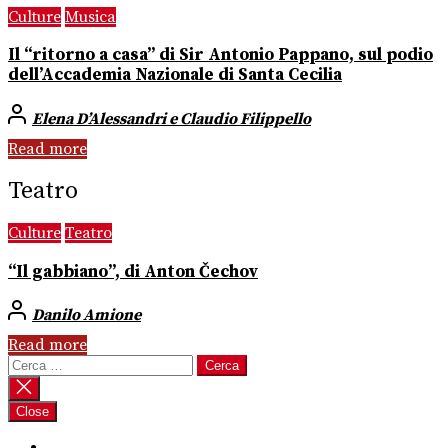
Culture
Musica
Il “ritorno a casa” di Sir Antonio Pappano, sul podio
dell’Accademia Nazionale di Santa Cecilia
Elena D’Alessandri e Claudio Filippello
Read more
Teatro
Culture
Teatro
“Il gabbiano”, di Anton Čechov
Danilo Amione
Read more
Ricerca
per:
Close