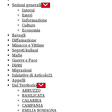
Sezioni generali
Show
sub
Interni
menu
Esteri
Informazione
Culture
Economia
Bavagli
Diffamazione
Minacce e Vittime
Segreti italiani
Mafie
Guerre e Pace
Diritti
Migrazioni
Iniziative di Articolo21
Appelli
Dal Territorio
Show
sub
ABRUZZO
menu
BASILICATA
CALABRIA
CAMPANIA
EMILIA ROMAGNA