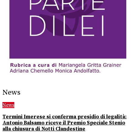
News
News
Termini Imerese si conferma presidio di legalità:
Antonio Balsamo riceve il Premio Speciale Stenio
alla chiusura di Notti Clandestine