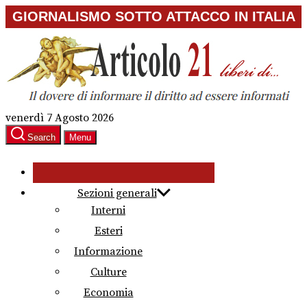
Skip
GIORNALISMO SOTTO ATTACCO IN ITALIA
to
the
content
venerdì 7 Agosto 2026
Search
Menu
Sezioni generali
Interni
Esteri
Informazione
Culture
Economia