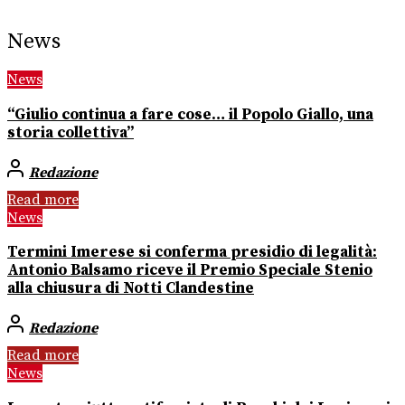
News
News
“Giulio continua a fare cose… il Popolo Giallo, una
storia collettiva”
Redazione
Read more
News
Termini Imerese si conferma presidio di legalità:
Antonio Balsamo riceve il Premio Speciale Stenio
alla chiusura di Notti Clandestine
Redazione
Read more
News