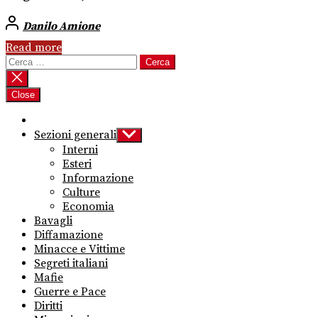
Danilo Amione
Read more
Ricerca
per:
Close
Sezioni generali
Show
sub
Interni
menu
Esteri
Informazione
Culture
Economia
Bavagli
Diffamazione
Minacce e Vittime
Segreti italiani
Mafie
Guerre e Pace
Diritti