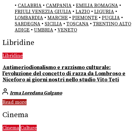
•
CALABRIA
•
CAMPANIA
•
EMILIA ROMAGNA
•
FRIULI VENEZIA GIULIA
•
LAZIO
•
LIGURIA
•
LOMBARDIA
•
MARCHE
•
PIEMONTE
•
PUGLIA
•
SARDEGNA
•
SICILIA
•
TOSCANA
•
TRENTINO ALTO
ADIGE
•
UMBRIA
•
VENETO
Libridine
Libridine
Antimeriodionalismo e razzismo culturale:
l’evoluzione del concetto di razza da Lombroso e
Niceforo ai giorni nostri nello studio Vito Teti
Irma Loredana Galgano
Read more
Cinema
Cinema
Culture