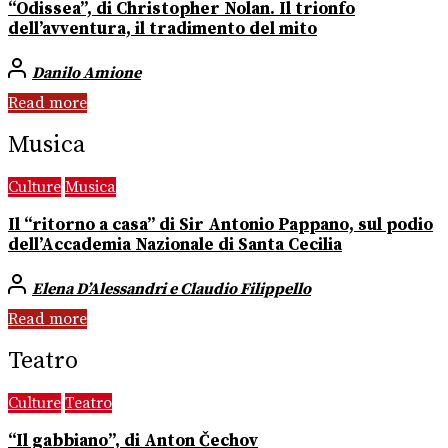
“Odissea”, di Christopher Nolan. Il trionfo
dell’avventura, il tradimento del mito
Danilo Amione
Read more
Musica
Culture
Musica
Il “ritorno a casa” di Sir Antonio Pappano, sul podio
dell’Accademia Nazionale di Santa Cecilia
Elena D’Alessandri e Claudio Filippello
Read more
Teatro
Culture
Teatro
“Il gabbiano”, di Anton Čechov