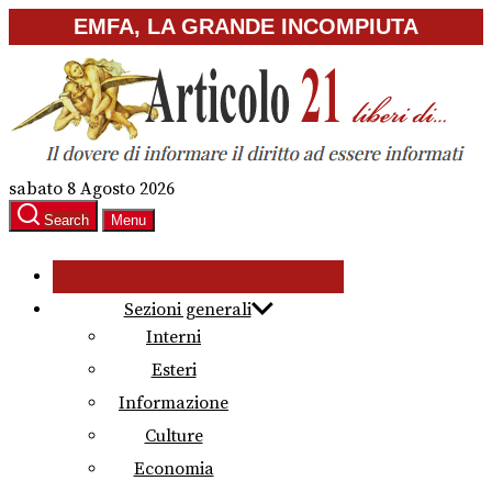
Skip
EMFA, LA GRANDE INCOMPIUTA
to
the
content
sabato 8 Agosto 2026
Search
Menu
Sezioni generali
Interni
Esteri
Informazione
Culture
Economia