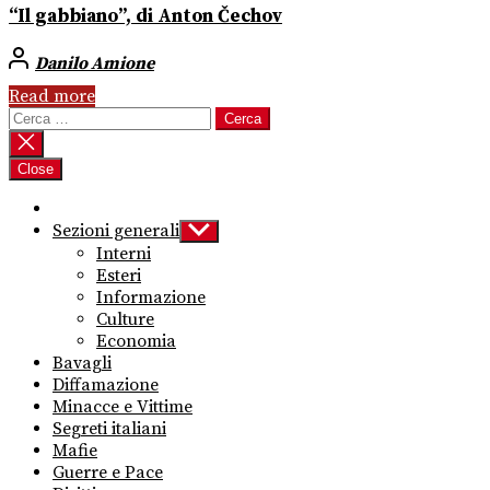
“Il gabbiano”, di Anton Čechov
Danilo Amione
Read more
Ricerca
per:
Close
Sezioni generali
Show
sub
Interni
menu
Esteri
Informazione
Culture
Economia
Bavagli
Diffamazione
Minacce e Vittime
Segreti italiani
Mafie
Guerre e Pace