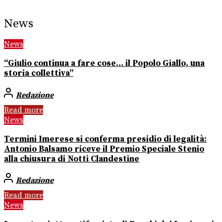
News
News
“Giulio continua a fare cose… il Popolo Giallo, una
storia collettiva”
Redazione
Read more
News
Termini Imerese si conferma presidio di legalità:
Antonio Balsamo riceve il Premio Speciale Stenio
alla chiusura di Notti Clandestine
Redazione
Read more
News