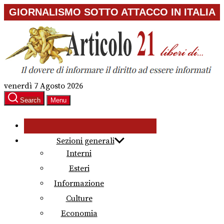
Skip
GIORNALISMO SOTTO ATTACCO IN ITALIA
to
the
content
venerdì 7 Agosto 2026
Search
Menu
Sezioni generali
Interni
Esteri
Informazione
Culture
Economia