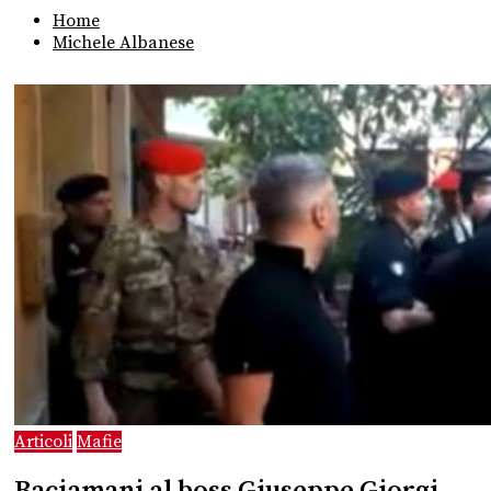
Home
Michele Albanese
Articoli
Mafie
Baciamani al boss Giuseppe Giorgi.