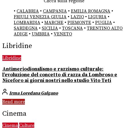
Clicca sulla regione
•
CALABRIA
•
CAMPANIA
•
EMILIA ROMAGNA
•
FRIULI VENEZIA GIULIA
•
LAZIO
•
LIGURIA
•
LOMBARDIA
•
MARCHE
•
PIEMONTE
•
PUGLIA
•
SARDEGNA
•
SICILIA
•
TOSCANA
•
TRENTINO ALTO
ADIGE
•
UMBRIA
•
VENETO
Libridine
Libridine
Antimeriodionalismo e razzismo culturale:
l’evoluzione del concetto di razza da Lombroso e
Niceforo ai giorni nostri nello studio Vito Teti
Irma Loredana Galgano
Read more
Cinema
Cinema
Culture