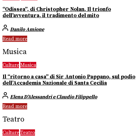
“Odissea”, di Christopher Nolan. Il trionfo
dell’avventura, il tradimento del mito
Danilo Amione
Read more
Musica
Culture
Musica
Il “ritorno a casa” di Sir Antonio Pappano, sul podio
dell’Accademia Nazionale di Santa Cecilia
Elena D’Alessandri e Claudio Filippello
Read more
Teatro
Culture
Teatro