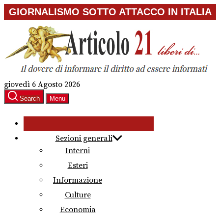
Skip
GIORNALISMO SOTTO ATTACCO IN ITALIA
to
the
content
giovedì 6 Agosto 2026
Search
Menu
Sezioni generali
Interni
Esteri
Informazione
Culture
Economia