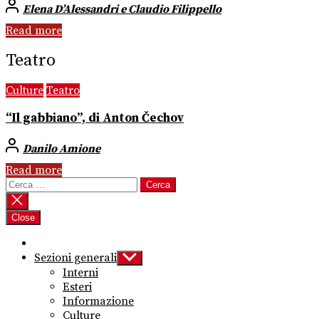
Elena D’Alessandri e Claudio Filippello
Read more
Teatro
Culture
Teatro
“Il gabbiano”, di Anton Čechov
Danilo Amione
Read more
Ricerca
per:
Close
Sezioni generali
Show
sub
Interni
menu
Esteri
Informazione
Culture