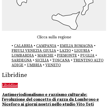
Clicca sulla regione
•
CALABRIA
•
CAMPANIA
•
EMILIA ROMAGNA
•
FRIULI VENEZIA GIULIA
•
LAZIO
•
LIGURIA
•
LOMBARDIA
•
MARCHE
•
PIEMONTE
•
PUGLIA
•
SARDEGNA
•
SICILIA
•
TOSCANA
•
TRENTINO ALTO
ADIGE
•
UMBRIA
•
VENETO
Libridine
Libridine
Antimeriodionalismo e razzismo culturale:
l’evoluzione del concetto di razza da Lombroso e
Niceforo ai giorni nostri nello studio Vito Teti