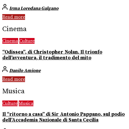
Irma Loredana Galgano
Read more
Cinema
Cinema
Culture
“Odissea”, di Christopher Nolan. Il trionfo
dell’avventura, il tradimento del mito
Danilo Amione
Read more
Musica
Culture
Musica
Il “ritorno a casa” di Sir Antonio Pappano, sul podio
dell’Accademia Nazionale di Santa Cecilia