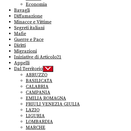
Economia
Bavagli
Diffamazione
Minacce e Vittime
Segreti italiani
Mafie
Guerre e Pace
Diritti
Migrazioni
Iniziative di Articolo21
Appelli
Dal Territorio
Show
sub
ABRUZZO
menu
BASILICATA
CALABRIA
CAMPANIA
EMILIA ROMAGNA
FRIULI VENEZIA GIULIA
LAZIO
LIGURIA
LOMBARDIA
MARCHE