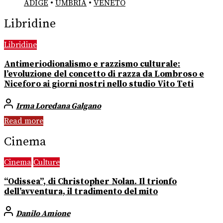
ADIGE
•
UMBRIA
•
VENETO
Libridine
Libridine
Antimeriodionalismo e razzismo culturale:
l’evoluzione del concetto di razza da Lombroso e
Niceforo ai giorni nostri nello studio Vito Teti
Irma Loredana Galgano
Read more
Cinema
Cinema
Culture
“Odissea”, di Christopher Nolan. Il trionfo
dell’avventura, il tradimento del mito
Danilo Amione