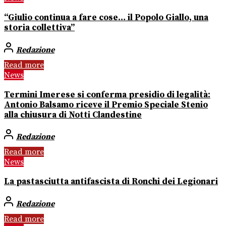
“Giulio continua a fare cose… il Popolo Giallo, una
storia collettiva”
Redazione
Read more
News
Termini Imerese si conferma presidio di legalità:
Antonio Balsamo riceve il Premio Speciale Stenio
alla chiusura di Notti Clandestine
Redazione
Read more
News
La pastasciutta antifascista di Ronchi dei Legionari
Redazione
Read more