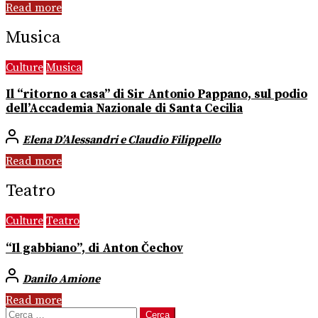
Read more
Musica
Culture
Musica
Il “ritorno a casa” di Sir Antonio Pappano, sul podio
dell’Accademia Nazionale di Santa Cecilia
Elena D’Alessandri e Claudio Filippello
Read more
Teatro
Culture
Teatro
“Il gabbiano”, di Anton Čechov
Danilo Amione
Read more
Ricerca