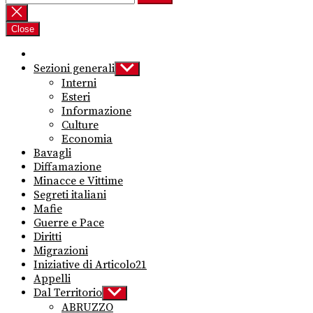
per:
Close
Sezioni generali
Show
sub
Interni
menu
Esteri
Informazione
Culture
Economia
Bavagli
Diffamazione
Minacce e Vittime
Segreti italiani
Mafie
Guerre e Pace
Diritti
Migrazioni
Iniziative di Articolo21
Appelli
Dal Territorio
Show
sub
ABRUZZO