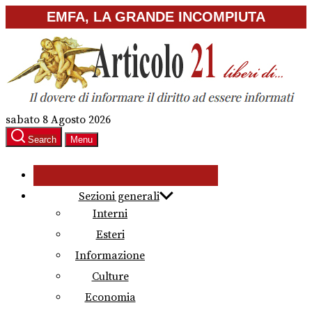
Skip
EMFA, LA GRANDE INCOMPIUTA
to
the
content
sabato 8 Agosto 2026
Search
Menu
Sezioni generali
Interni
Esteri
Informazione
Culture
Economia