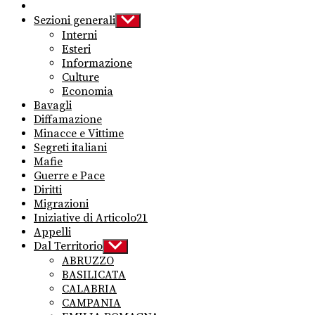
Sezioni generali
Show
sub
Interni
menu
Esteri
Informazione
Culture
Economia
Bavagli
Diffamazione
Minacce e Vittime
Segreti italiani
Mafie
Guerre e Pace
Diritti
Migrazioni
Iniziative di Articolo21
Appelli
Dal Territorio
Show
sub
ABRUZZO
menu
BASILICATA
CALABRIA
CAMPANIA