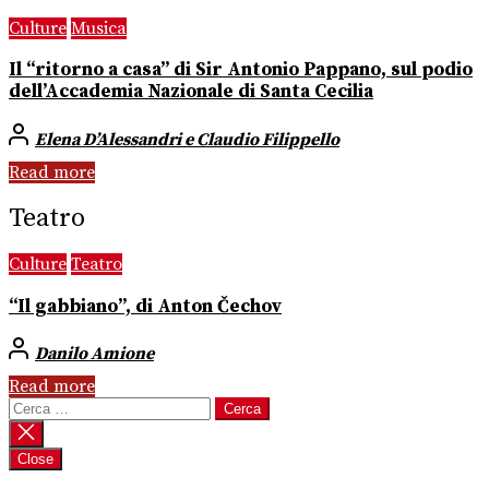
Culture
Musica
Il “ritorno a casa” di Sir Antonio Pappano, sul podio
dell’Accademia Nazionale di Santa Cecilia
Elena D’Alessandri e Claudio Filippello
Read more
Teatro
Culture
Teatro
“Il gabbiano”, di Anton Čechov
Danilo Amione
Read more
Ricerca
per:
Close