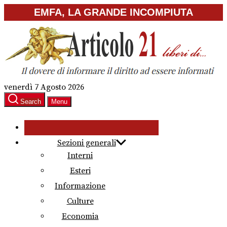
Skip
EMFA, LA GRANDE INCOMPIUTA
to
the
content
venerdì 7 Agosto 2026
Search
Menu
Sezioni generali
Interni
Esteri
Informazione
Culture
Economia