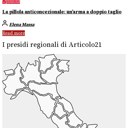
Opinioni
La pillola anticoncezionale: un’arma a doppio taglio
Elena Massa
Read more
I presidi regionali di Articolo21