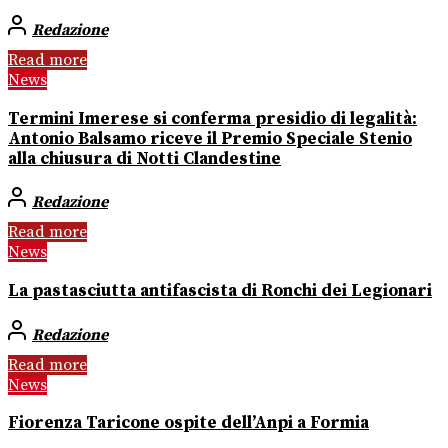
Redazione
Read more
News
Termini Imerese si conferma presidio di legalità:
Antonio Balsamo riceve il Premio Speciale Stenio
alla chiusura di Notti Clandestine
Redazione
Read more
News
La pastasciutta antifascista di Ronchi dei Legionari
Redazione
Read more
News
Fiorenza Taricone ospite dell’Anpi a Formia