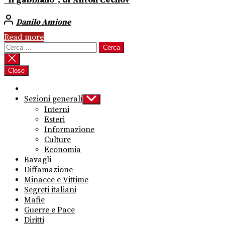
“Il gabbiano”, di Anton Čechov
Danilo Amione
Read more
Ricerca
per:
Close
Sezioni generali
Show
sub
Interni
menu
Esteri
Informazione
Culture
Economia
Bavagli
Diffamazione
Minacce e Vittime
Segreti italiani
Mafie
Guerre e Pace
Diritti