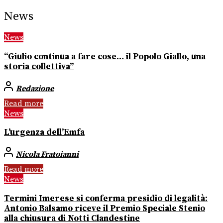
News
News
“Giulio continua a fare cose… il Popolo Giallo, una
storia collettiva”
Redazione
Read more
News
L’urgenza dell’Emfa
Nicola Fratoianni
Read more
News
Termini Imerese si conferma presidio di legalità:
Antonio Balsamo riceve il Premio Speciale Stenio
alla chiusura di Notti Clandestine