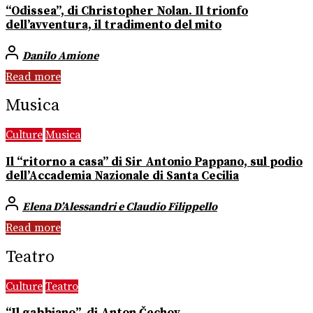
“Odissea”, di Christopher Nolan. Il trionfo
dell’avventura, il tradimento del mito
Danilo Amione
Read more
Musica
Culture
Musica
Il “ritorno a casa” di Sir Antonio Pappano, sul podio
dell’Accademia Nazionale di Santa Cecilia
Elena D’Alessandri e Claudio Filippello
Read more
Teatro
Culture
Teatro