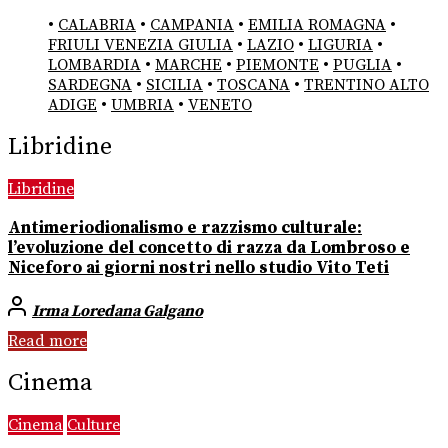
•
CALABRIA
•
CAMPANIA
•
EMILIA ROMAGNA
•
FRIULI VENEZIA GIULIA
•
LAZIO
•
LIGURIA
•
LOMBARDIA
•
MARCHE
•
PIEMONTE
•
PUGLIA
•
SARDEGNA
•
SICILIA
•
TOSCANA
•
TRENTINO ALTO
ADIGE
•
UMBRIA
•
VENETO
Libridine
Libridine
Antimeriodionalismo e razzismo culturale:
l’evoluzione del concetto di razza da Lombroso e
Niceforo ai giorni nostri nello studio Vito Teti
Irma Loredana Galgano
Read more
Cinema
Cinema
Culture