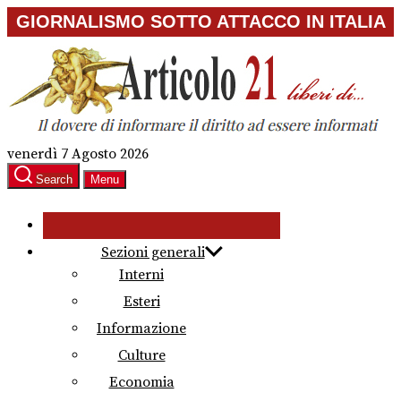
Skip
GIORNALISMO SOTTO ATTACCO IN ITALIA
to
the
content
venerdì 7 Agosto 2026
Search
Menu
Sezioni generali
Interni
Esteri
Informazione
Culture
Economia