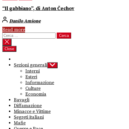
“Il gabbiano”, di Anton Čechov
Danilo Amione
Read more
Ricerca
per:
Close
Sezioni generali
Show
sub
Interni
menu
Esteri
Informazione
Culture
Economia
Bavagli
Diffamazione
Minacce e Vittime
Segreti italiani
Mafie
Guerre e Pace