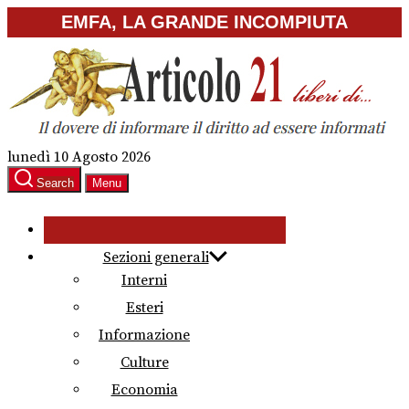
Skip
EMFA, LA GRANDE INCOMPIUTA
to
the
content
lunedì 10 Agosto 2026
Search
Menu
Sezioni generali
Interni
Esteri
Informazione
Culture
Economia