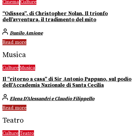
Cinema
Culture
“Odissea”, di Christopher Nolan. Il trionfo
dell’avventura, il tradimento del mito
Danilo Amione
Read more
Musica
Culture
Musica
Il “ritorno a casa” di Sir Antonio Pappano, sul podio
dell’Accademia Nazionale di Santa Cecilia
Elena D’Alessandri e Claudio Filippello
Read more
Teatro
Culture
Teatro