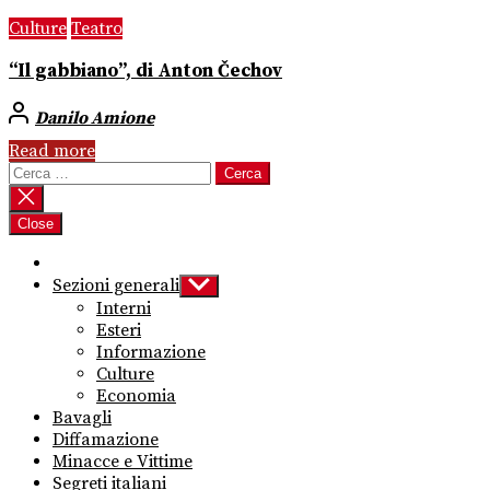
Culture
Teatro
“Il gabbiano”, di Anton Čechov
Danilo Amione
Read more
Ricerca
per:
Close
Sezioni generali
Show
sub
Interni
menu
Esteri
Informazione
Culture
Economia
Bavagli
Diffamazione
Minacce e Vittime
Segreti italiani