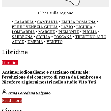
Clicca sulla regione
•
CALABRIA
•
CAMPANIA
•
EMILIA ROMAGNA
•
FRIULI VENEZIA GIULIA
•
LAZIO
•
LIGURIA
•
LOMBARDIA
•
MARCHE
•
PIEMONTE
•
PUGLIA
•
SARDEGNA
•
SICILIA
•
TOSCANA
•
TRENTINO ALTO
ADIGE
•
UMBRIA
•
VENETO
Libridine
Libridine
Antimeriodionalismo e razzismo culturale:
l’evoluzione del concetto di razza da Lombroso e
Niceforo ai giorni nostri nello studio Vito Teti
Irma Loredana Galgano
Read more
Cinema