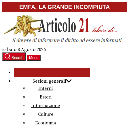
Skip
EMFA, LA GRANDE INCOMPIUTA
to
the
content
sabato 8 Agosto 2026
Search
Menu
Sezioni generali
Interni
Esteri
Informazione
Culture
Economia