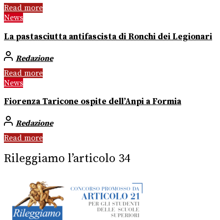
Read more
News
La pastasciutta antifascista di Ronchi dei Legionari
Redazione
Read more
News
Fiorenza Taricone ospite dell’Anpi a Formia
Redazione
Read more
Rileggiamo l’articolo 34