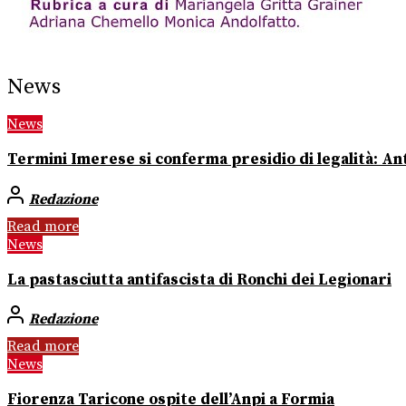
News
News
Termini Imerese si conferma presidio di legalità: Ant
Redazione
Read more
News
La pastasciutta antifascista di Ronchi dei Legionari
Redazione
Read more
News
Fiorenza Taricone ospite dell’Anpi a Formia