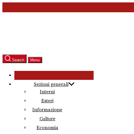
Skip
to
the
content
Search
Menu
Sezioni generali
Interni
Esteri
Informazione
Culture
Economia