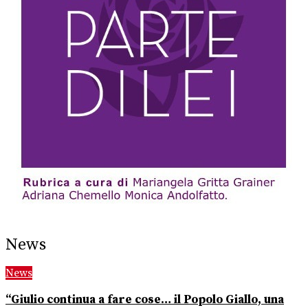
News
News
“Giulio continua a fare cose… il Popolo Giallo, una