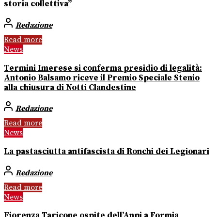
storia collettiva”
Redazione
Read more
News
Termini Imerese si conferma presidio di legalità:
Antonio Balsamo riceve il Premio Speciale Stenio
alla chiusura di Notti Clandestine
Redazione
Read more
News
La pastasciutta antifascista di Ronchi dei Legionari
Redazione
Read more
News
Fiorenza Taricone ospite dell’Anpi a Formia