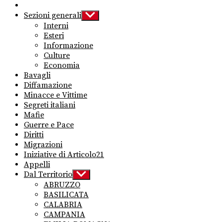
Sezioni generali
Show
sub
Interni
menu
Esteri
Informazione
Culture
Economia
Bavagli
Diffamazione
Minacce e Vittime
Segreti italiani
Mafie
Guerre e Pace
Diritti
Migrazioni
Iniziative di Articolo21
Appelli
Dal Territorio
Show
sub
ABRUZZO
menu
BASILICATA
CALABRIA
CAMPANIA