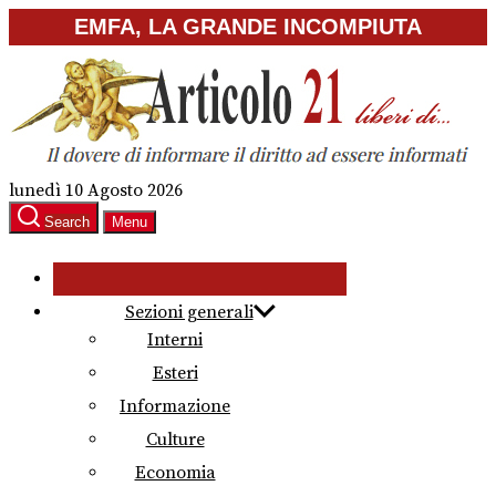
Skip
EMFA, LA GRANDE INCOMPIUTA
to
the
content
lunedì 10 Agosto 2026
Search
Menu
Sezioni generali
Interni
Esteri
Informazione
Culture
Economia