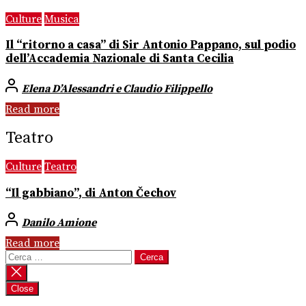
Culture
Musica
Il “ritorno a casa” di Sir Antonio Pappano, sul podio
dell’Accademia Nazionale di Santa Cecilia
Elena D’Alessandri e Claudio Filippello
Read more
Teatro
Culture
Teatro
“Il gabbiano”, di Anton Čechov
Danilo Amione
Read more
Ricerca
per:
Close