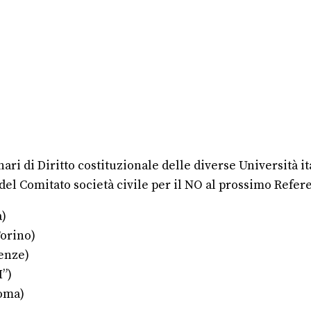
nari di Diritto costituzionale delle diverse Università i
 del Comitato società civile per il NO al prossimo Refer
a)
Torino)
renze)
I”)
Roma)