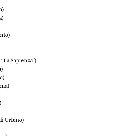
a)
a)
ento)
 “La Sapienza”)
a)
o)
oma)
)
di Urbino)