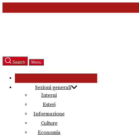
Skip
to
the
content
Search
Menu
Sezioni generali
Interni
Esteri
Informazione
Culture
Economia