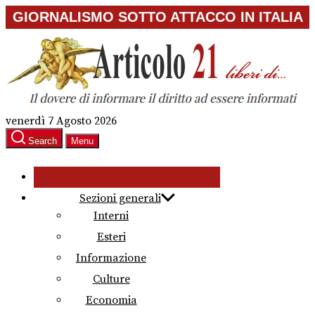
Skip
GIORNALISMO SOTTO ATTACCO IN ITALIA
to
the
content
venerdì 7 Agosto 2026
Search
Menu
Sezioni generali
Interni
Esteri
Informazione
Culture
Economia