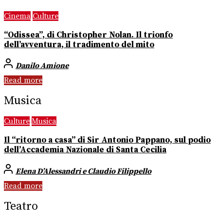
Cinema
Culture
“Odissea”, di Christopher Nolan. Il trionfo
dell’avventura, il tradimento del mito
Danilo Amione
Read more
Musica
Culture
Musica
Il “ritorno a casa” di Sir Antonio Pappano, sul podio
dell’Accademia Nazionale di Santa Cecilia
Elena D’Alessandri e Claudio Filippello
Read more
Teatro