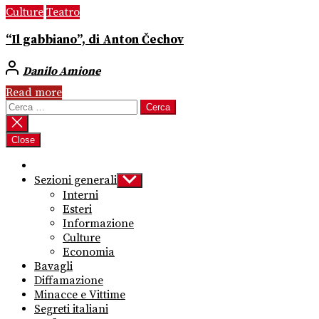
Culture
Teatro
“Il gabbiano”, di Anton Čechov
Danilo Amione
Read more
Ricerca
per:
Close
Sezioni generali
Show
sub
Interni
menu
Esteri
Informazione
Culture
Economia
Bavagli
Diffamazione
Minacce e Vittime
Segreti italiani