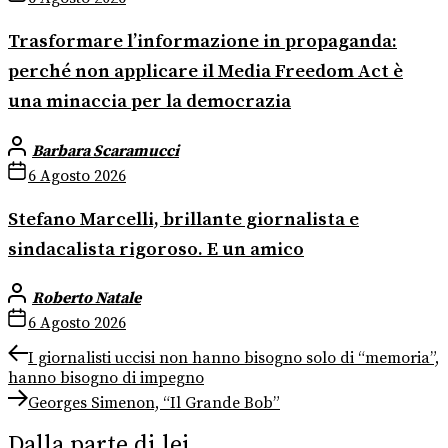
Trasformare l’informazione in propaganda:
perché non applicare il Media Freedom Act è
una minaccia per la democrazia
Barbara Scaramucci
6 Agosto 2026
Stefano Marcelli, brillante giornalista e
sindacalista rigoroso. E un amico
Roberto Natale
6 Agosto 2026
Navigazione
Previous
I giornalisti uccisi non hanno bisogno solo di “memoria”,
post:
hanno bisogno di impegno
articoli
Next
Georges Simenon, “Il Grande Bob”
post:
Dalla parte di lei