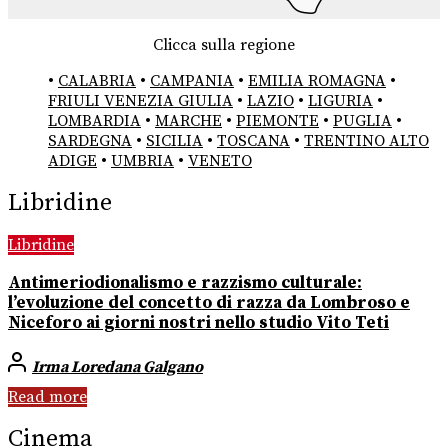
Clicca sulla regione
•
CALABRIA
•
CAMPANIA
•
EMILIA ROMAGNA
•
FRIULI VENEZIA GIULIA
•
LAZIO
•
LIGURIA
•
LOMBARDIA
•
MARCHE
•
PIEMONTE
•
PUGLIA
•
SARDEGNA
•
SICILIA
•
TOSCANA
•
TRENTINO ALTO
ADIGE
•
UMBRIA
•
VENETO
Libridine
Libridine
Antimeriodionalismo e razzismo culturale:
l’evoluzione del concetto di razza da Lombroso e
Niceforo ai giorni nostri nello studio Vito Teti
Irma Loredana Galgano
Read more
Cinema