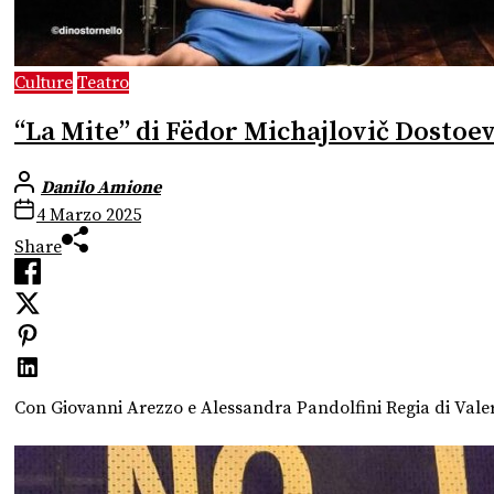
Culture
Teatro
“La Mite” di Fëdor Michajlovič Dostoev
Danilo Amione
4 Marzo 2025
Share
Con Giovanni Arezzo e Alessandra Pandolfini Regia di Valer