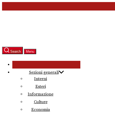
Skip
to
the
content
Search
Menu
Sezioni generali
Interni
Esteri
Informazione
Culture
Economia