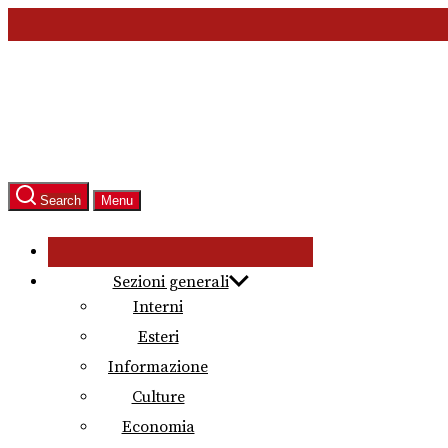
Skip
to
the
content
Search
Menu
Sezioni generali
Interni
Esteri
Informazione
Culture
Economia