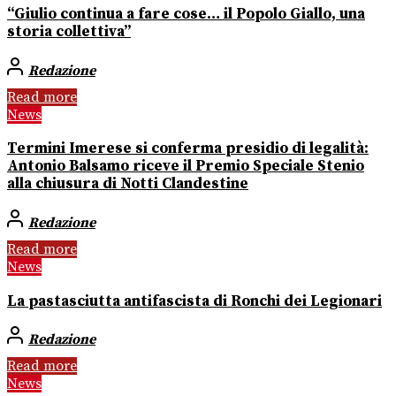
“Giulio continua a fare cose… il Popolo Giallo, una
storia collettiva”
Redazione
Read more
News
Termini Imerese si conferma presidio di legalità:
Antonio Balsamo riceve il Premio Speciale Stenio
alla chiusura di Notti Clandestine
Redazione
Read more
News
La pastasciutta antifascista di Ronchi dei Legionari
Redazione
Read more
News