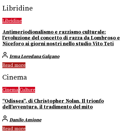
Libridine
Libridine
Antimeriodionalismo e razzismo culturale:
l’evoluzione del concetto di razza da Lombroso e
Niceforo ai giorni nostri nello studio Vito Teti
Irma Loredana Galgano
Read more
Cinema
Cinema
Culture
“Odissea”, di Christopher Nolan. Il trionfo
dell’avventura, il tradimento del mito
Danilo Amione
Read more