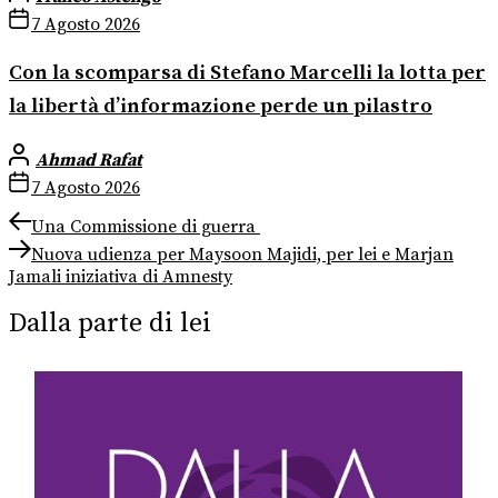
7 Agosto 2026
Con la scomparsa di Stefano Marcelli la lotta per
la libertà d’informazione perde un pilastro
Ahmad Rafat
7 Agosto 2026
Navigazione
Previous
Una Commissione di guerra
post:
Next
articoli
Nuova udienza per Maysoon Majidi, per lei e Marjan
post:
Jamali iniziativa di Amnesty
Dalla parte di lei