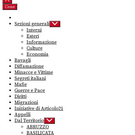
Close
Sezioni generali
Show
sub
Interni
menu
Esteri
Informazione
Culture
Economia
Bavagli
Diffamazione
Minacce e Vittime
Segreti italiani
Mafie
Guerre e Pace
Diritti
Migrazioni
Iniziative di Articolo21
Appelli
Dal Territorio
Show
sub
ABRUZZO
menu
BASILICATA