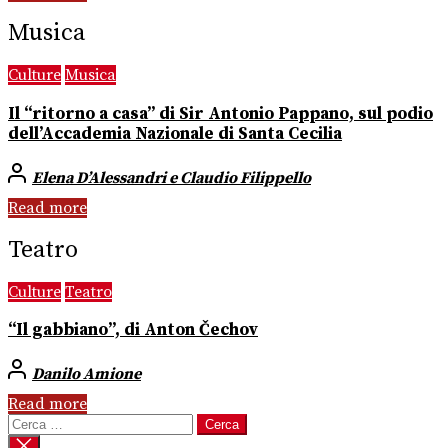
Musica
Culture
Musica
Il “ritorno a casa” di Sir Antonio Pappano, sul podio
dell’Accademia Nazionale di Santa Cecilia
Elena D’Alessandri e Claudio Filippello
Read more
Teatro
Culture
Teatro
“Il gabbiano”, di Anton Čechov
Danilo Amione
Read more
Ricerca
per: