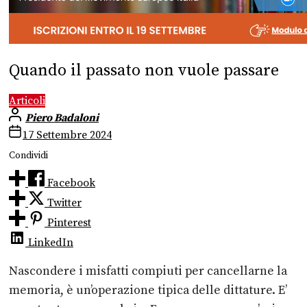
Quando il passato non vuole passare
Articoli
Piero Badaloni
17 Settembre 2024
Condividi
Facebook
Twitter
Pinterest
LinkedIn
Nascondere i misfatti compiuti per cancellarne la
memoria, è un’operazione
tipica delle dittature.
E’