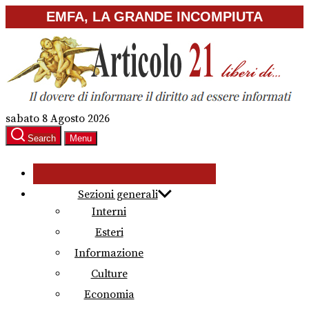
Skip
EMFA, LA GRANDE INCOMPIUTA
to
the
content
sabato 8 Agosto 2026
Search
Menu
Sezioni generali
Interni
Esteri
Informazione
Culture
Economia