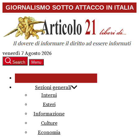
Skip
GIORNALISMO SOTTO ATTACCO IN ITALIA
to
the
content
venerdì 7 Agosto 2026
Search
Menu
Sezioni generali
Interni
Esteri
Informazione
Culture
Economia