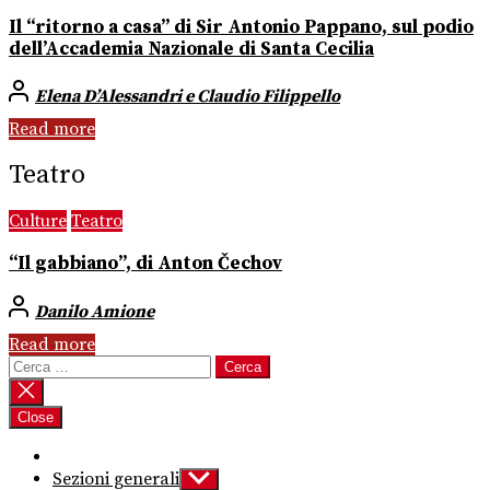
Il “ritorno a casa” di Sir Antonio Pappano, sul podio
dell’Accademia Nazionale di Santa Cecilia
Elena D’Alessandri e Claudio Filippello
Read more
Teatro
Culture
Teatro
“Il gabbiano”, di Anton Čechov
Danilo Amione
Read more
Ricerca
per:
Close
Sezioni generali
Show