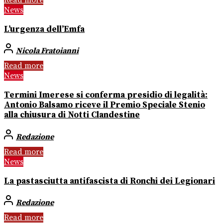
Read more
News
L’urgenza dell’Emfa
Nicola Fratoianni
Read more
News
Termini Imerese si conferma presidio di legalità:
Antonio Balsamo riceve il Premio Speciale Stenio
alla chiusura di Notti Clandestine
Redazione
Read more
News
La pastasciutta antifascista di Ronchi dei Legionari
Redazione
Read more