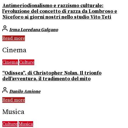
Antimeriodionalismo e razzismo culturale:
l’evoluzione del concetto di razza da Lombroso e
Niceforo ai giorni nostri nello studio Vito Teti
Irma Loredana Galgano
Read more
Cinema
Cinema
Culture
“Odissea”, di Christopher Nolan. Il trionfo
dell’avventura, il tradimento del mito
Danilo Amione
Read more
Musica
Culture
Musica