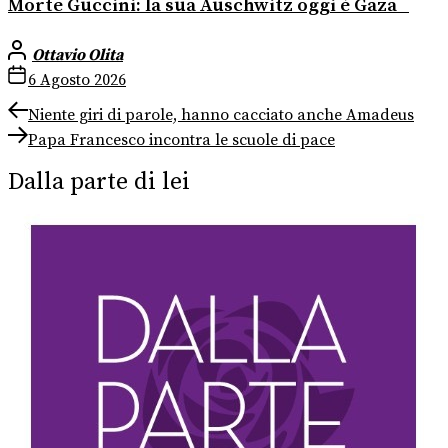
Morte Guccini: la sua Auschwitz oggi è Gaza
Ottavio Olita
6 Agosto 2026
Navigazione
Previous
Niente giri di parole, hanno cacciato anche Amadeus
post:
Next
articoli
Papa Francesco incontra le scuole di pace
post:
Dalla parte di lei