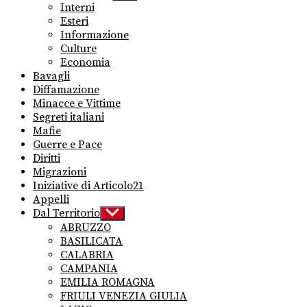
sub
Interni
menu
Esteri
Informazione
Culture
Economia
Bavagli
Diffamazione
Minacce e Vittime
Segreti italiani
Mafie
Guerre e Pace
Diritti
Migrazioni
Iniziative di Articolo21
Appelli
Dal Territorio
Show
sub
ABRUZZO
menu
BASILICATA
CALABRIA
CAMPANIA
EMILIA ROMAGNA
FRIULI VENEZIA GIULIA