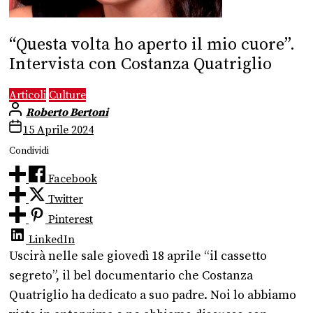
“Questa volta ho aperto il mio cuore”.
Intervista con Costanza Quatriglio
Articoli
Culture
Roberto Bertoni
15 Aprile 2024
Condividi
Facebook
Twitter
Pinterest
LinkedIn
Uscirà nelle sale giovedì 18 aprile “il cassetto
segreto”, il bel documentario che Costanza
Quatriglio ha dedicato a suo padre. Noi lo abbiamo