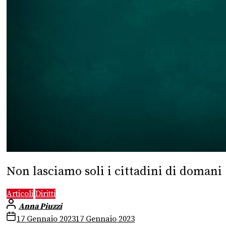
Non lasciamo soli i cittadini di domani
Articoli
Diritti
Anna Piuzzi
17 Gennaio 2023
17 Gennaio 2023