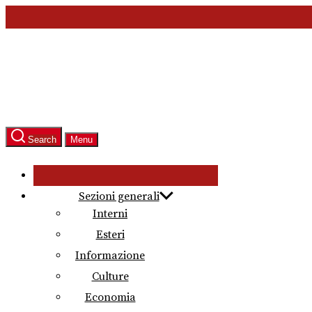
Skip
to
the
content
Search
Menu
Sezioni generali
Interni
Esteri
Informazione
Culture
Economia