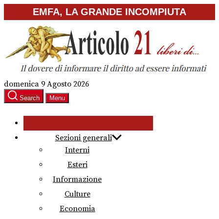
Skip
EMFA, LA GRANDE INCOMPIUTA
to
the
content
domenica 9 Agosto 2026
Search
Menu
Sezioni generali
Interni
Esteri
Informazione
Culture
Economia