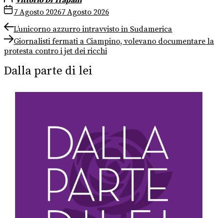
7 Agosto 2026
7 Agosto 2026
Navigazione
Previous
L’unicorno azzurro intravvisto in Sudamerica
post:
Next
articoli
Giornalisti fermati a Ciampino, volevano documentare la
post:
protesta contro i jet dei ricchi
Dalla parte di lei