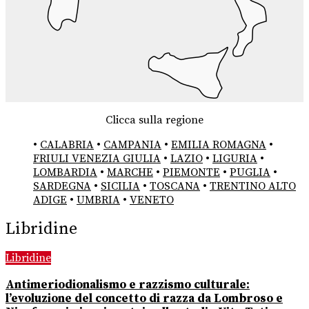
Clicca sulla regione
•
CALABRIA
•
CAMPANIA
•
EMILIA ROMAGNA
•
FRIULI VENEZIA GIULIA
•
LAZIO
•
LIGURIA
•
LOMBARDIA
•
MARCHE
•
PIEMONTE
•
PUGLIA
•
SARDEGNA
•
SICILIA
•
TOSCANA
•
TRENTINO ALTO
ADIGE
•
UMBRIA
•
VENETO
Libridine
Libridine
Antimeriodionalismo e razzismo culturale:
l’evoluzione del concetto di razza da Lombroso e