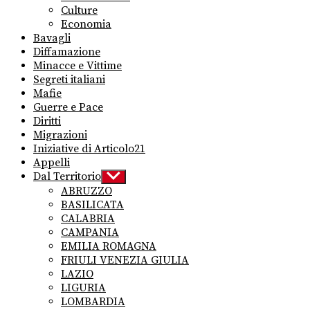
Culture
Economia
Bavagli
Diffamazione
Minacce e Vittime
Segreti italiani
Mafie
Guerre e Pace
Diritti
Migrazioni
Iniziative di Articolo21
Appelli
Dal Territorio
Show
sub
ABRUZZO
menu
BASILICATA
CALABRIA
CAMPANIA
EMILIA ROMAGNA
FRIULI VENEZIA GIULIA
LAZIO
LIGURIA
LOMBARDIA