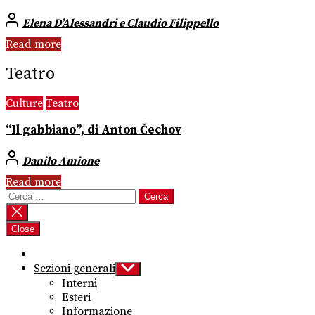
Elena D’Alessandri e Claudio Filippello
Read more
Teatro
Culture
Teatro
“Il gabbiano”, di Anton Čechov
Danilo Amione
Read more
Ricerca
per:
Close
Sezioni generali
Show
sub
Interni
menu
Esteri
Informazione