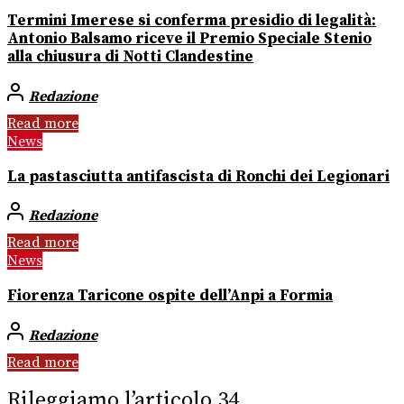
Termini Imerese si conferma presidio di legalità:
Antonio Balsamo riceve il Premio Speciale Stenio
alla chiusura di Notti Clandestine
Redazione
Read more
News
La pastasciutta antifascista di Ronchi dei Legionari
Redazione
Read more
News
Fiorenza Taricone ospite dell’Anpi a Formia
Redazione
Read more
Rileggiamo l’articolo 34