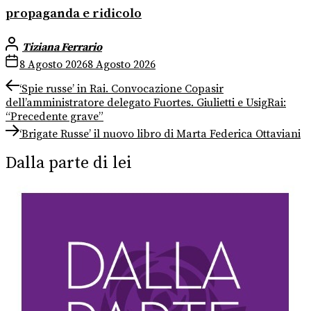
propaganda e ridicolo
Tiziana Ferrario
8 Agosto 2026
8 Agosto 2026
Navigazione
Previous
‘Spie russe’ in Rai. Convocazione Copasir
post:
dell’amministratore delegato Fuortes. Giulietti e UsigRai:
articoli
“Precedente grave”
Next
‘Brigate Russe’ il nuovo libro di Marta Federica Ottaviani
post:
Dalla parte di lei