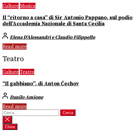
Culture
Musica
Il “ritorno a casa” di Sir Antonio Pappano, sul podio
dell’Accademia Nazionale di Santa Cecilia
Elena D’Alessandri e Claudio Filippello
Read more
Teatro
Culture
Teatro
“Il gabbiano”, di Anton Čechov
Danilo Amione
Read more
Ricerca
per:
Close