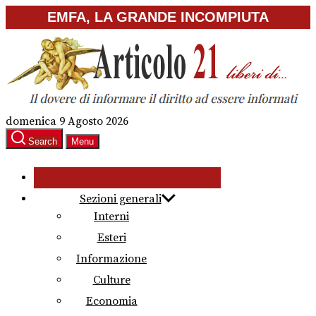
Skip
EMFA, LA GRANDE INCOMPIUTA
to
the
content
domenica 9 Agosto 2026
Search
Menu
Sezioni generali
Interni
Esteri
Informazione
Culture
Economia