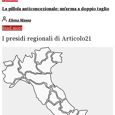
La pillola anticoncezionale: un’arma a doppio taglio
Elena Massa
Read more
I presidi regionali di Articolo21