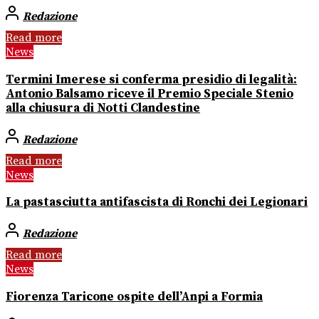
Redazione
Read more
News
Termini Imerese si conferma presidio di legalità:
Antonio Balsamo riceve il Premio Speciale Stenio
alla chiusura di Notti Clandestine
Redazione
Read more
News
La pastasciutta antifascista di Ronchi dei Legionari
Redazione
Read more
News
Fiorenza Taricone ospite dell’Anpi a Formia