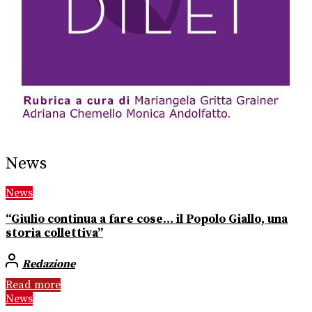
News
News
“Giulio continua a fare cose… il Popolo Giallo, una
storia collettiva”
Redazione
Read more
News