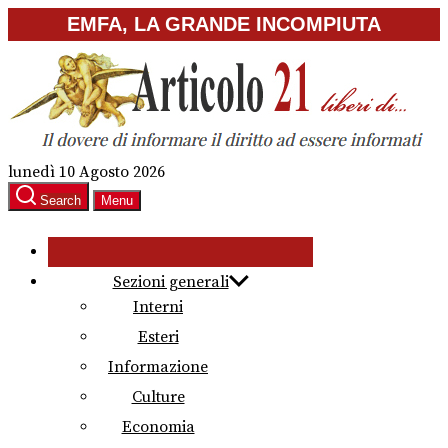
Skip
EMFA, LA GRANDE INCOMPIUTA
to
the
content
lunedì 10 Agosto 2026
Search
Menu
Sezioni generali
Interni
Esteri
Informazione
Culture
Economia