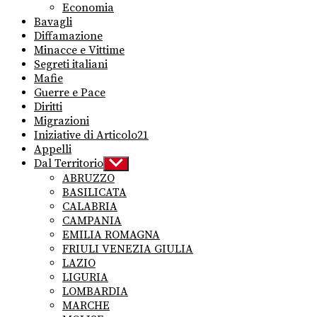
Economia
Bavagli
Diffamazione
Minacce e Vittime
Segreti italiani
Mafie
Guerre e Pace
Diritti
Migrazioni
Iniziative di Articolo21
Appelli
Dal Territorio
Show
sub
ABRUZZO
menu
BASILICATA
CALABRIA
CAMPANIA
EMILIA ROMAGNA
FRIULI VENEZIA GIULIA
LAZIO
LIGURIA
LOMBARDIA
MARCHE