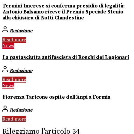
Termini Imerese si conferma presidio di legalità:
Antonio Balsamo riceve il Premio Speciale Stenio
alla chiusura di Notti Clandestine
Redazione
Read more
News
La pastasciutta antifascista di Ronchi dei Legionari
Redazione
Read more
News
Fiorenza Taricone ospite dell’Anpi a Formia
Redazione
Read more
Rileggiamo l’articolo 34