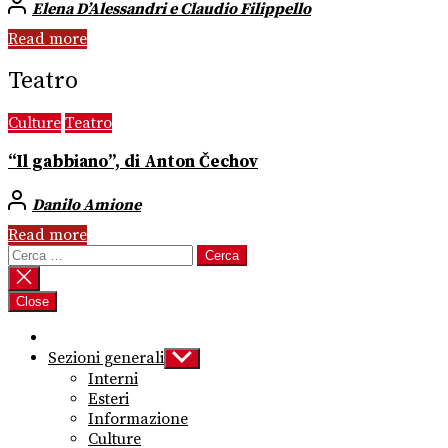
Elena D’Alessandri e Claudio Filippello
Read more
Teatro
Culture
Teatro
“Il gabbiano”, di Anton Čechov
Danilo Amione
Read more
Ricerca
per:
Close
Sezioni generali
Show
sub
Interni
menu
Esteri
Informazione
Culture