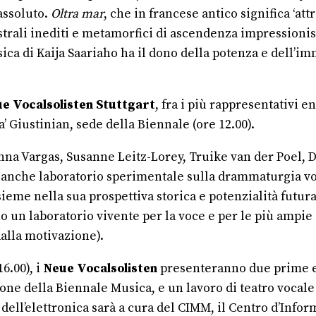
assoluto.
Oltra mar
, che in francese antico significa ‘at
strali inediti e metamorfici di ascendenza impressionist
ca di Kaija Saariaho ha il dono della potenza e dell’im
e Vocalsolisten
Stuttgart
, fra i più rappresentativi 
’ Giustinian, sede della Biennale (ore 12.00).
anna Vargas, Susanne Leitz-Lorey, Truike van der Poel,
nche laboratorio sperimentale sulla drammaturgia voc
ieme nella sua prospettiva storica e potenzialità futur
un laboratorio vivente per la voce e per le più ampie e
dalla motivazione).
6.00), i
Neue Vocalsolisten
presenteranno due prime es
one della Biennale Musica, e un lavoro di teatro vocale 
 dell’elettronica sarà a cura del CIMM, il Centro d’Inf