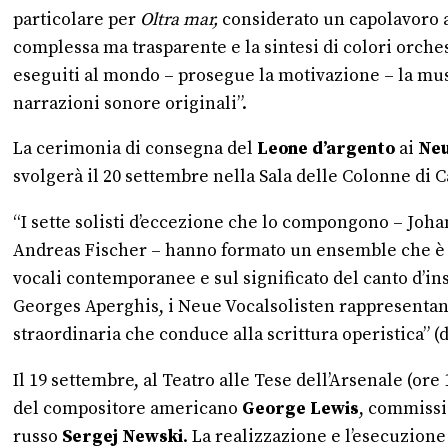
particolare per
Oltra mar,
considerato un capolavoro 
complessa ma trasparente e la sintesi di colori orche
eseguiti al mondo – prosegue la motivazione – la musi
narrazioni sonore originali”.
La cerimonia di consegna
del
Leone d’argento
ai
Neu
svolgerà il 20 settembre nella Sala delle Colonne di Ca
“I sette solisti d’eccezione che lo compongono – Joh
Andreas Fischer – hanno formato un ensemble che è a
vocali contemporanee e sul significato del canto d’ins
Georges Aperghis, i Neue Vocalsolisten rappresentano 
straordinaria che conduce alla scrittura operistica” (
Il 19 settembre, al Teatro alle Tese dell’Arsenale (ore 1
del compositore americano
George Lewis
, commissi
russo
Sergej Newski
. La realizzazione e l’esecuzione