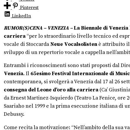
Pinterest
LinkedIn
RUMOR(S)CENA – VENEZIA –
La Biennale di Venezia
carriera
“per lo straordinario livello tecnico ed espr
vocale di Stoccarda
Neue Vocalsolisten
è attribuito i
sviluppo di un repertorio vocale a cappella nell’ambi
Entrambi i riconoscimenti sono stati proposti dal Dir
Venezia
. Il
65esimo Festival Internazionale di Mus
contemporanea, si svolgerà a Venezia dal 17 al 26 se
consegna del Leone d’oro alla carriera
(Ca’ Giustini
da Ernest Martinez-Isquierdo (Teatro La Fenice, ore 2
Saariaho nel 1999 e la prima esecuzione italiana di 
Debussy.
Come recita la motivazione: “Nell’ambito della sua va