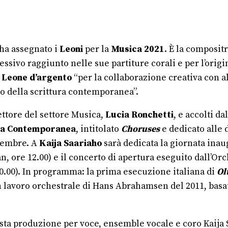
ha assegnato i
Leoni
per la
Musica 2021
. È la composit
essivo raggiunto nelle sue partiture corali e per l’orig
l
Leone d’argento
“per la collaborazione creativa con al
to della scrittura contemporanea”.
ettore del settore Musica,
Lucia Ronchetti
, e accolti d
ica Contemporanea
, intitolato
Choruses
e dedicato alle
ttembre. A
Kaija Saariaho
sarà dedicata la giornata ina
an, ore 12.00) e il concerto di apertura eseguito dall’Or
0.00). In programma: la prima esecuzione italiana di
Ol
un lavoro orchestrale di Hans Abrahamsen del 2011, basa
sta produzione per voce, ensemble vocale e coro Kaija 