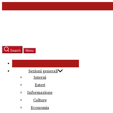
Skip
to
the
content
Search
Menu
Sezioni generali
Interni
Esteri
Informazione
Culture
Economia