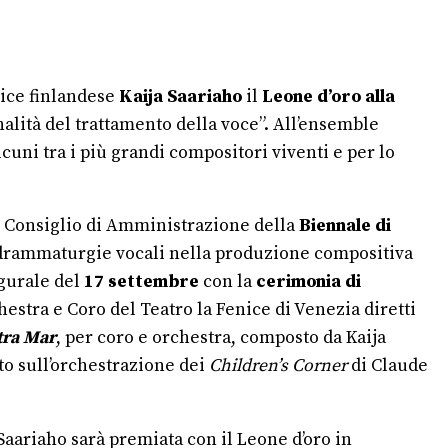
rice finlandese
Kaija Saariaho
il
Leone d’oro alla
inalità del trattamento della voce”. All’ensemble
cuni tra i più grandi compositori viventi e per lo
al Consiglio di Amministrazione
della
Biennale di
 drammaturgie vocali nella produzione compositiva
ugurale del
17 settembre
con la
cerimonia di
chestra e Coro del Teatro la Fenice di Venezia diretti
tra Mar
, per coro e orchestra, composto da Kaija
to sull’orchestrazione dei
Children’s Corner
di Claude
Saariaho sarà premiata con il Leone d’oro in