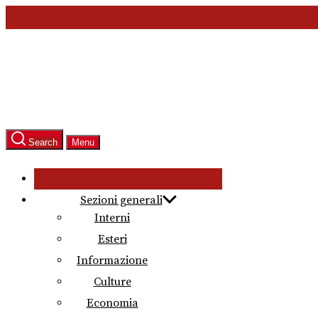
Skip
to
the
content
Search
Menu
Sezioni generali
Interni
Esteri
Informazione
Culture
Economia