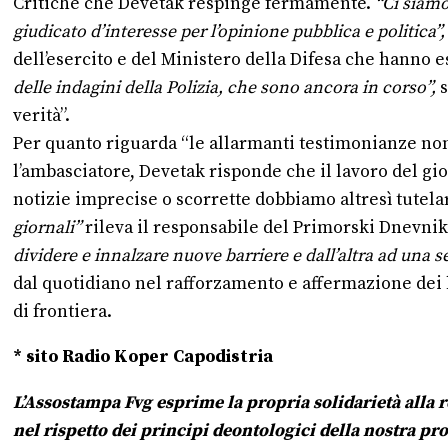
Critiche che Devetak respinge fermamente.
“Ci siamo
giudicato d’interesse per l’opinione pubblica e politica”
,
dell’esercito e del Ministero della Difesa che hanno 
delle indagini della Polizia, che sono ancora in corso”,
s
verità”.
Per quanto riguarda “le allarmanti testimonianze non v
l’ambasciatore, Devetak risponde che il lavoro del gio
notizie imprecise o scorrette dobbiamo altresì tutelar
giornali”
rileva il responsabile del Primorski Dnevni
dividere e innalzare nuove barriere e dall’altra ad una s
dal quotidiano nel rafforzamento e affermazione dei bu
di frontiera.
*
sito Radio Koper Capodistria
L’Assostampa Fvg esprime la propria solidarietà alla 
nel rispetto dei principi deontologici della nostra pr