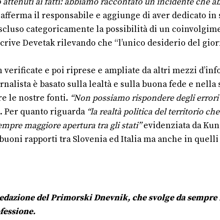
 attenuti ai fatti: abbiamo raccontato un incidente che 
afferma il responsabile e aggiunge di aver dedicato in s
escluso categoricamente la possibilità di un coinvolgime
crive Devetak rilevando che “l’unico desiderio del giorn
erificate e poi riprese e ampliate da altri mezzi d’info
rnalista è basato sulla lealtà e sulla buona fede e nell
e le nostre fonti.
“Non possiamo rispondere degli errori de
k. Per quanto riguarda
“la realtà politica del territorio 
empre maggiore apertura tra gli stati”
evidenziata da Kuns
oni rapporti tra Slovenia ed Italia ma anche in quelli v
redazione del Primorski Dnevnik, che svolge da sempre il
ofessione.