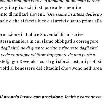
abbiamo reputato vero e lo abbiamo pubblicato perché
eguito gli spazi giusti pure alle smentite
nto di militari sloveni.
“Ora siamo in attesa dell’esito
ale è che si faccia luce e si arrivi quanto prima alla
rmazione in Italia e Slovenia” di cui scrive
a stessa maniera in cui siamo obbligati a correggere
gli altri, né di quanto scritto e riportato dagli altri
che vede contrapporsi forze impegnate da una parte a
telj, Igor Devetak ricorda gli sforzi costanti profusi
olti al benessere dei cittadini che vivono nell’ area
 proprio lavoro con precisione, lealtà e correttezza,