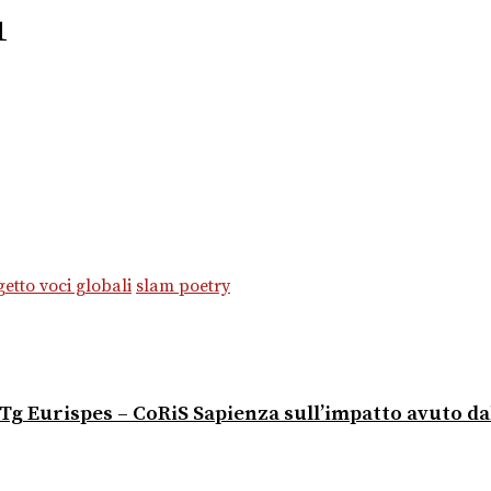
1
etto voci globali
slam poetry
io Tg Eurispes – CoRiS Sapienza sull’impatto avuto d