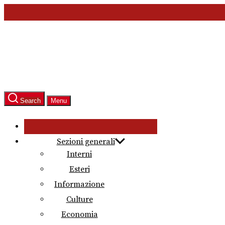
Skip
to
the
content
Search
Menu
Sezioni generali
Interni
Esteri
Informazione
Culture
Economia