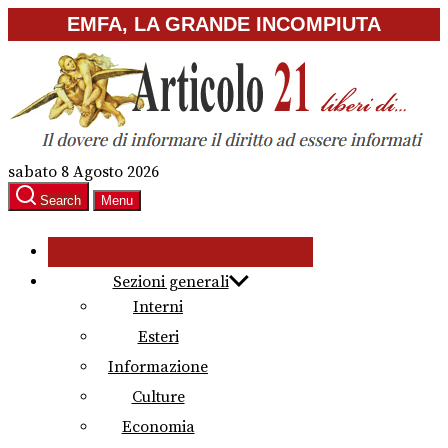
Skip
EMFA, LA GRANDE INCOMPIUTA
to
the
content
sabato 8 Agosto 2026
Search
Menu
Sezioni generali
Interni
Esteri
Informazione
Culture
Economia