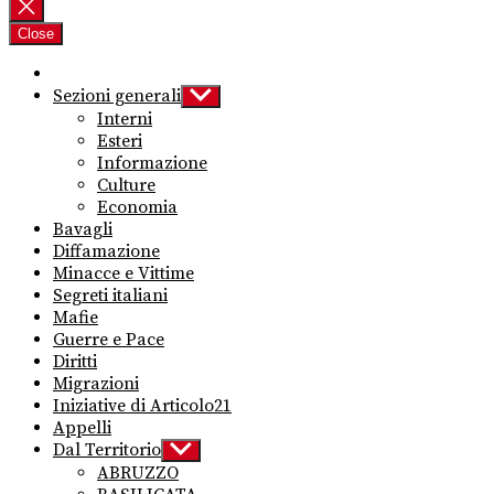
per:
Close
Sezioni generali
Show
sub
Interni
menu
Esteri
Informazione
Culture
Economia
Bavagli
Diffamazione
Minacce e Vittime
Segreti italiani
Mafie
Guerre e Pace
Diritti
Migrazioni
Iniziative di Articolo21
Appelli
Dal Territorio
Show
sub
ABRUZZO
menu