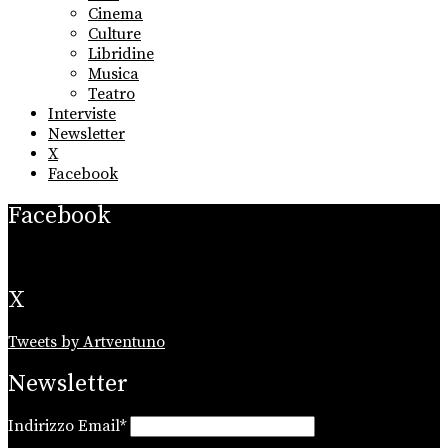
menu
Cinema
Culture
Libridine
Musica
Teatro
Interviste
Newsletter
X
Facebook
Facebook
X
Tweets by Artventuno
Newsletter
Indirizzo Email*