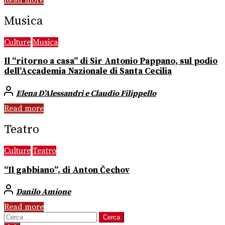
Musica
Culture
Musica
Il “ritorno a casa” di Sir Antonio Pappano, sul podio
dell’Accademia Nazionale di Santa Cecilia
Elena D’Alessandri e Claudio Filippello
Read more
Teatro
Culture
Teatro
“Il gabbiano”, di Anton Čechov
Danilo Amione
Read more
Ricerca