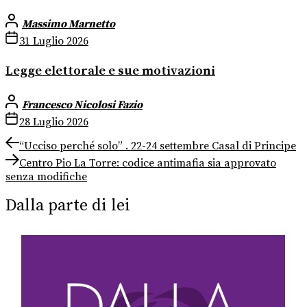
Massimo Marnetto
31 Luglio 2026
Legge elettorale e sue motivazioni
Francesco Nicolosi Fazio
28 Luglio 2026
Navigazione
Previous
“Ucciso perché solo” . 22-24 settembre Casal di Principe
post:
Next
articoli
Centro Pio La Torre: codice antimafia sia approvato
post:
senza modifiche
Dalla parte di lei