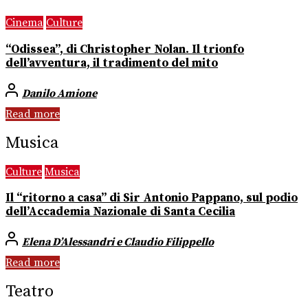
Cinema
Culture
“Odissea”, di Christopher Nolan. Il trionfo
dell’avventura, il tradimento del mito
Danilo Amione
Read more
Musica
Culture
Musica
Il “ritorno a casa” di Sir Antonio Pappano, sul podio
dell’Accademia Nazionale di Santa Cecilia
Elena D’Alessandri e Claudio Filippello
Read more
Teatro