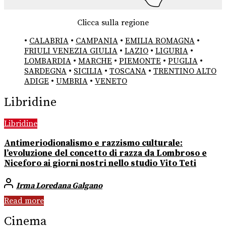
Clicca sulla regione
•
CALABRIA
•
CAMPANIA
•
EMILIA ROMAGNA
•
FRIULI VENEZIA GIULIA
•
LAZIO
•
LIGURIA
•
LOMBARDIA
•
MARCHE
•
PIEMONTE
•
PUGLIA
•
SARDEGNA
•
SICILIA
•
TOSCANA
•
TRENTINO ALTO
ADIGE
•
UMBRIA
•
VENETO
Libridine
Libridine
Antimeriodionalismo e razzismo culturale:
l’evoluzione del concetto di razza da Lombroso e
Niceforo ai giorni nostri nello studio Vito Teti
Irma Loredana Galgano
Read more
Cinema