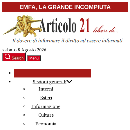
Skip
EMFA, LA GRANDE INCOMPIUTA
to
the
content
sabato 8 Agosto 2026
Search
Menu
Sezioni generali
Interni
Esteri
Informazione
Culture
Economia