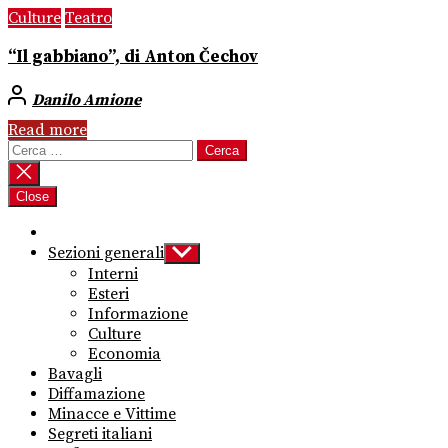
Culture
Teatro
“Il gabbiano”, di Anton Čechov
Danilo Amione
Read more
Ricerca
per:
Close
Sezioni generali
Show
sub
Interni
menu
Esteri
Informazione
Culture
Economia
Bavagli
Diffamazione
Minacce e Vittime
Segreti italiani