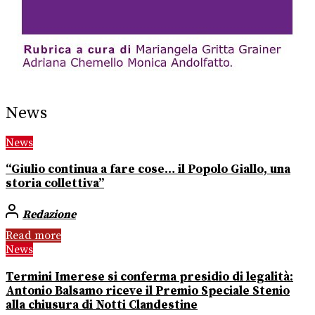
News
News
“Giulio continua a fare cose… il Popolo Giallo, una
storia collettiva”
Redazione
Read more
News
Termini Imerese si conferma presidio di legalità:
Antonio Balsamo riceve il Premio Speciale Stenio
alla chiusura di Notti Clandestine