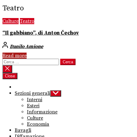
Teatro
Culture
Teatro
“Il gabbiano”, di Anton Čechov
Danilo Amione
Read more
Ricerca
per:
Close
Sezioni generali
Show
sub
Interni
menu
Esteri
Informazione
Culture
Economia
Bavagli
Diffamazione