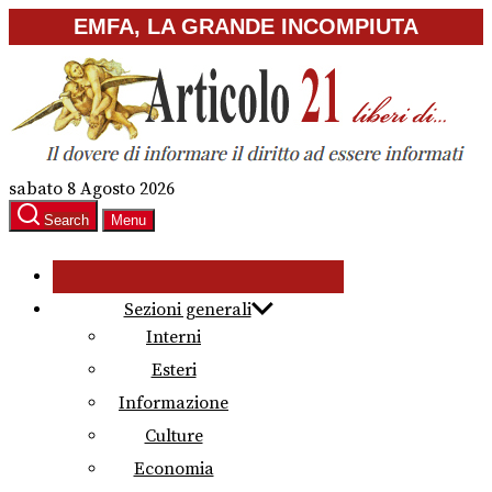
Skip
EMFA, LA GRANDE INCOMPIUTA
to
the
content
sabato 8 Agosto 2026
Search
Menu
Sezioni generali
Interni
Esteri
Informazione
Culture
Economia