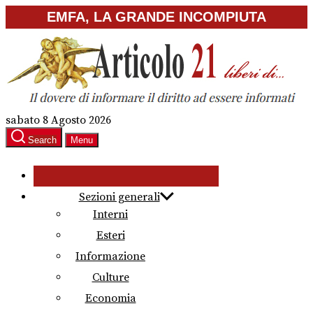
Skip
EMFA, LA GRANDE INCOMPIUTA
to
the
content
sabato 8 Agosto 2026
Search
Menu
Sezioni generali
Interni
Esteri
Informazione
Culture
Economia