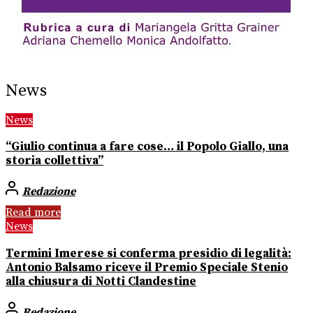
News
News
“Giulio continua a fare cose… il Popolo Giallo, una
storia collettiva”
Redazione
Read more
News
Termini Imerese si conferma presidio di legalità:
Antonio Balsamo riceve il Premio Speciale Stenio
alla chiusura di Notti Clandestine
Redazione