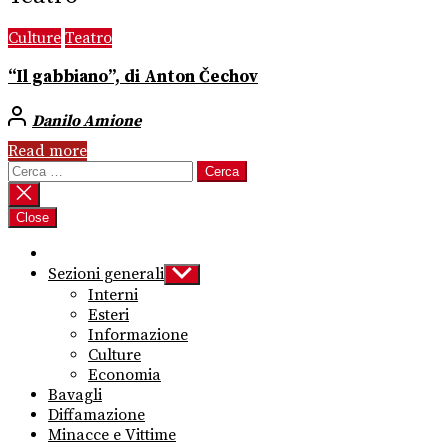
Culture
Teatro
“Il gabbiano”, di Anton Čechov
Danilo Amione
Read more
Ricerca
per:
Close
Sezioni generali
Show
sub
Interni
menu
Esteri
Informazione
Culture
Economia
Bavagli
Diffamazione
Minacce e Vittime