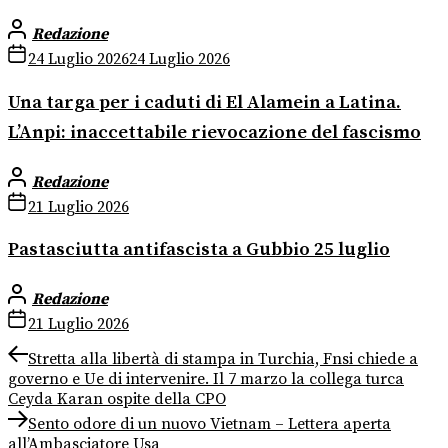
Redazione
24 Luglio 2026
24 Luglio 2026
Una targa per i caduti di El Alamein a Latina.
L’Anpi: inaccettabile rievocazione del fascismo
Redazione
21 Luglio 2026
Pastasciutta antifascista a Gubbio 25 luglio
Redazione
21 Luglio 2026
Navigazione
Previous
Stretta alla libertà di stampa in Turchia, Fnsi chiede a
post:
governo e Ue di intervenire. Il 7 marzo la collega turca
articoli
Ceyda Karan ospite della CPO
Next
Sento odore di un nuovo Vietnam – Lettera aperta
post:
all’Ambasciatore Usa