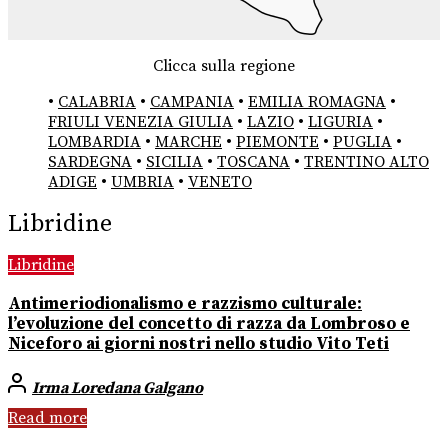
Clicca sulla regione
•
CALABRIA
•
CAMPANIA
•
EMILIA ROMAGNA
•
FRIULI VENEZIA GIULIA
•
LAZIO
•
LIGURIA
•
LOMBARDIA
•
MARCHE
•
PIEMONTE
•
PUGLIA
•
SARDEGNA
•
SICILIA
•
TOSCANA
•
TRENTINO ALTO
ADIGE
•
UMBRIA
•
VENETO
Libridine
Libridine
Antimeriodionalismo e razzismo culturale:
l’evoluzione del concetto di razza da Lombroso e
Niceforo ai giorni nostri nello studio Vito Teti
Irma Loredana Galgano
Read more