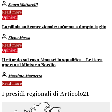
Sauro Mattarelli
Read more
Opinioni
La pillola anticoncezionale: un’arma a doppio taglio
Elena Massa
Read more
Opinioni
Il ritardo sul caso Almasri la squalifica – Lettera
aperta al Ministro Nordio
Massimo Marnetto
Read more
I presidi regionali di Articolo21