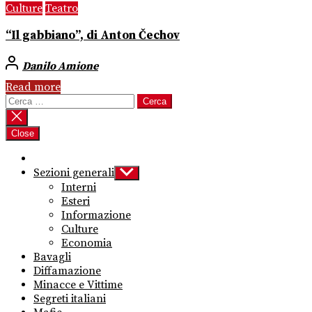
Culture
Teatro
“Il gabbiano”, di Anton Čechov
Danilo Amione
Read more
Ricerca
per:
Close
Sezioni generali
Show
sub
Interni
menu
Esteri
Informazione
Culture
Economia
Bavagli
Diffamazione
Minacce e Vittime
Segreti italiani