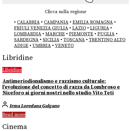
Clicca sulla regione
•
CALABRIA
•
CAMPANIA
•
EMILIA ROMAGNA
•
FRIULI VENEZIA GIULIA
•
LAZIO
•
LIGURIA
•
LOMBARDIA
•
MARCHE
•
PIEMONTE
•
PUGLIA
•
SARDEGNA
•
SICILIA
•
TOSCANA
•
TRENTINO ALTO
ADIGE
•
UMBRIA
•
VENETO
Libridine
Libridine
Antimeriodionalismo e razzismo culturale:
l’evoluzione del concetto di razza da Lombroso e
Niceforo ai giorni nostri nello studio Vito Teti
Irma Loredana Galgano
Read more
Cinema