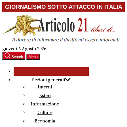
Skip
GIORNALISMO SOTTO ATTACCO IN ITALIA
to
the
content
giovedì 6 Agosto 2026
Search
Menu
Sezioni generali
Interni
Esteri
Informazione
Culture
Economia