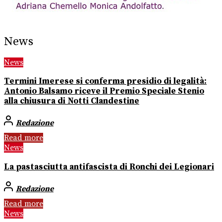
News
News
Termini Imerese si conferma presidio di legalità:
Antonio Balsamo riceve il Premio Speciale Stenio
alla chiusura di Notti Clandestine
Redazione
Read more
News
La pastasciutta antifascista di Ronchi dei Legionari
Redazione
Read more
News