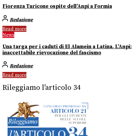
Fiorenza Taricone ospite dell’Anpi a Formia
Redazione
Read more
News
Una targa per i caduti di El Alamein a Latina. L’Anpi:
inaccettabile rievocazione del fascismo
Redazione
Read more
Rileggiamo l’articolo 34